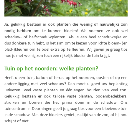
planten die weinig of nauwelijks zon
Ja, gelukkig bestaan er ook
nodig hebben
om te kunnen bloeien! We noemen ze ook wel
schaduw- of halfschaduwplanten. Als je een heel schaduwrijke en
dus donkere tuin hebt, is het slim om te kiezen voor lichte bloem- (en
blad-)kleuren om te boel extra op te fleuren. Wij geven je graag tips
hoe je met weinig zon toch een rijkelijk bloeiende tuin krijgt.
Tuin op het noorden: welke planten?
Heeft u een tuin, balkon of terras op het noorden, oosten of op een
andere ligging met veel schaduw? Dan moet u goed uw beplanting
uitkiezen. Veel vaste planten en éénjarigen houden van veel zon.
Gelukkig bestaan er ook talloze vaste planten, bodembedekkers,
struiken en bomen die het prima doen in de schaduw. Ons
tuincentrum in Deurningen geeft je graag tips voor een bloeiende tuin
in de schaduw. Met deze bloeiers geniet je altijd van de zon, of hij nou
schijnt of niet.