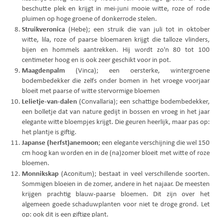
beschutte plek en krijgt in mei-juni mooie witte, roze of rode
pluimen op hoge groene of donkerrode stelen.
Struikveronica
(Hebe); een struik die van juli tot in oktober
witte, lila, roze of paarse bloemaren krijgt die talloze vlinders,
bijen en hommels aantrekken. Hij wordt zo'n 80 tot 100
centimeter hoog en is ook zeer geschikt voor in pot.
Maagdenpalm
(Vinca); een oersterke, wintergroene
bodembedekker die zelfs onder bomen in het vroege voorjaar
bloeit met paarse of witte stervormige bloemen
Lelietje-van-dalen
(Convallaria); een schattige bodembedekker,
een bolletje dat van nature gedijt in bossen en vroeg in het jaar
elegante witte bloempjes krijgt. Die geuren heerlijk, maar pas op:
het plantje is giftig.
Japanse (herfst)anemoon
; een elegante verschijning die wel 150
cm hoog kan worden en in de (na)zomer bloeit met witte of roze
bloemen.
Monnikskap
(Aconitum); bestaat in veel verschillende soorten.
Sommigen bloeien in de zomer, andere in het najaar. De meesten
krijgen prachtig blauw-paarse bloemen. Dit zijn over het
algemeen goede schaduwplanten voor niet te droge grond. Let
op: ook dit is een giftige plant.