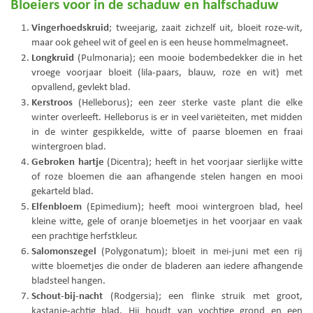
Bloeiers voor in de schaduw en halfschaduw
Vingerhoedskruid
; tweejarig, zaait zichzelf uit, bloeit roze-wit,
maar ook geheel wit of geel en is een heuse hommelmagneet.
Longkruid
(Pulmonaria); een mooie bodembedekker die in het
vroege voorjaar bloeit (lila-paars, blauw, roze en wit) met
opvallend, gevlekt blad.
Kerstroos
(Helleborus); een zeer sterke vaste plant die elke
winter overleeft. Helleborus is er in veel variëteiten, met midden
in de winter gespikkelde, witte of paarse bloemen en fraai
wintergroen blad.
Gebroken hartje
(Dicentra); heeft in het voorjaar sierlijke witte
of roze bloemen die aan afhangende stelen hangen en mooi
gekarteld blad.
Elfenbloem
(Epimedium); heeft mooi wintergroen blad, heel
kleine witte, gele of oranje bloemetjes in het voorjaar en vaak
een prachtige herfstkleur.
Salomonszegel
(Polygonatum); bloeit in mei-juni met een rij
witte bloemetjes die onder de bladeren aan iedere afhangende
bladsteel hangen.
Schout-bij-nacht
(Rodgersia); een flinke struik met groot,
kastanje-achtig blad. Hij houdt van vochtige grond en een