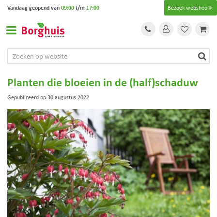
G
Vandaag geopend van
09:00
t/m
17:00
Bezoek webshop
a
n
a
a
r
c
o
Planten die bloeien in de (half)schaduw
n
t
Gepubliceerd op
30 augustus 2022
e
n
t