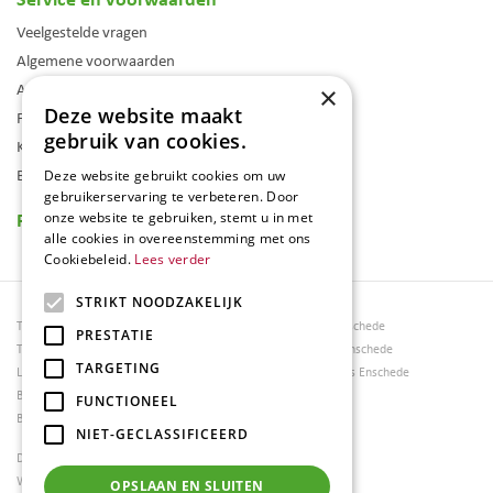
Veelgestelde vragen
Algemene voorwaarden
Assortiment
×
Deze website maakt
Folder
gebruik van cookies.
Klantenkaart
Blog
Deze website gebruikt cookies om uw
gebruikerservaring te verbeteren. Door
Reviews
onze website te gebruiken, stemt u in met
alle cookies in overeenstemming met ons
Cookiebeleid.
Lees verder
STRIKT NOODZAKELIJK
Tuincentrum Borghuis
Tuinmeubels Enschede
PRESTATIE
Tuinmeubels
Tuinmeubelen Enschede
TARGETING
Loungesets
Woonaccessoires Enschede
Bloemen
FUNCTIONEEL
Barbecues
NIET-GECLASSIFICEERD
Dierenwinkel Enschede
Weber bbq kopen Hengelo
OPSLAAN EN SLUITEN