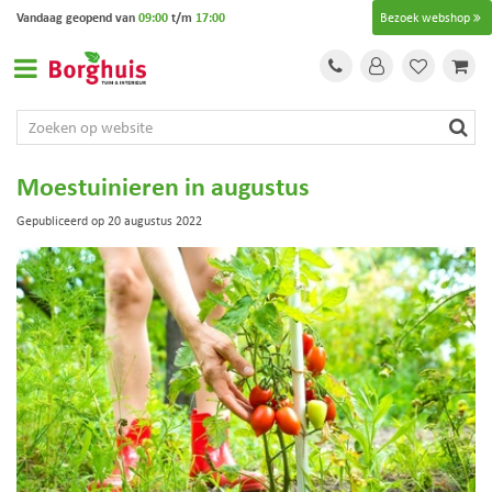
G
Vandaag geopend van
09:00
t/m
17:00
Bezoek webshop
a
n
a
a
r
c
o
Moestuinieren in augustus
n
t
Gepubliceerd op
20 augustus 2022
e
n
t