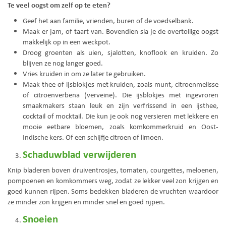
Te veel oogst om zelf op te eten?
Geef het aan familie, vrienden, buren of de voedselbank.
Maak er jam, of taart van. Bovendien sla je de overtollige oogst
makkelijk op in een weckpot.
Droog groenten als uien, sjalotten, knoflook en kruiden. Zo
blijven ze nog langer goed.
Vries kruiden in om ze later te gebruiken.
Maak thee of ijsblokjes met kruiden, zoals munt, citroenmelisse
of citroenverbena (verveine). Die ijsblokjes met ingevroren
smaakmakers staan leuk en zijn verfrissend in een ijsthee,
cocktail of mocktail. Die kun je ook nog versieren met lekkere en
mooie eetbare bloemen, zoals komkommerkruid en Oost-
Indische kers. Of een schijfje citroen of limoen.
Schaduwblad verwijderen
Knip bladeren boven druiventrosjes, tomaten, courgettes, meloenen,
pompoenen en komkommers weg, zodat ze lekker veel zon krijgen en
goed kunnen rijpen. Soms bedekken bladeren de vruchten waardoor
ze minder zon krijgen en minder snel en goed rijpen.
Snoeien