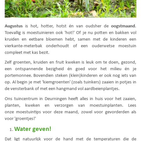
Augustus
oogstmaand
is hot, hotter, hotst én van oudsher de
.
Toevallig is moestuinieren ook 'hot!' Of je nu potten en bakken vol
kruiden en eetbare bloemen hebt, samen met de kinderen een
vierkante-meterbak onderhoudt of een ouderwetse moestuin
compleet met kas bezit.
Zelf groenten, kruiden en fruit kweken is leuk om te doen, gezond,
een ontspannende bezigheid én goed voor het milieu én je
portemonnee. Bovendien steken (klein)kinderen er ook nog iets van
op. Al begin je met 'kiemgroenten' (zoals tuinkers) zaaien in potjes in
de vensterbank of met een hangmand vol aardbeienplantjes.
Ons tuincentrum in Deurningen heeft alles in huis voor het zaaien,
planten, kweken en verzorgen van moestuinplanten. Lees
onze moestuintips voor deze maand, zowel voor gevorderden als
voor 'groentjes!'
Water geven!
Dat ligt natuurlijk voor de hand met de temperaturen die de