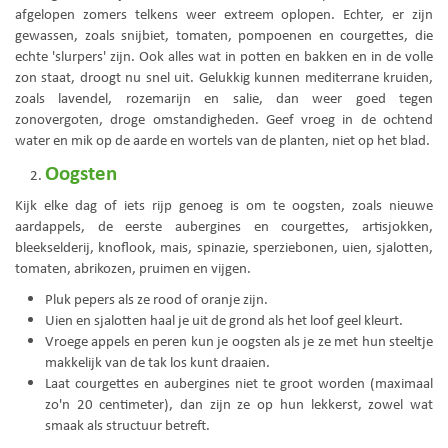
afgelopen zomers telkens weer extreem oplopen. Echter, er zijn
gewassen, zoals snijbiet, tomaten, pompoenen en courgettes, die
echte 'slurpers' zijn. Ook alles wat in potten en bakken en in de volle
zon staat, droogt nu snel uit. Gelukkig kunnen mediterrane kruiden,
zoals lavendel, rozemarijn en salie, dan weer goed tegen
zonovergoten, droge omstandigheden. Geef vroeg in de ochtend
water en mik op de aarde en wortels van de planten, niet op het blad.
Oogsten
Kijk elke dag of iets rijp genoeg is om te oogsten, zoals nieuwe
aardappels, de eerste aubergines en courgettes, artisjokken,
bleekselderij, knoflook, mais, spinazie, sperziebonen, uien, sjalotten,
tomaten, abrikozen, pruimen en vijgen.
Pluk pepers als ze rood of oranje zijn.
Uien en sjalotten haal je uit de grond als het loof geel kleurt.
Vroege appels en peren kun je oogsten als je ze met hun steeltje
makkelijk van de tak los kunt draaien.
Laat courgettes en aubergines niet te groot worden (maximaal
zo'n 20 centimeter), dan zijn ze op hun lekkerst, zowel wat
smaak als structuur betreft.