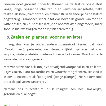
Snoeien doet groeien! Snoei fruitbomen na de laatste oogst. Kort
lange, jonge, opgaande scheuten in en verwijder aangetaste, zieke
takken. Bessen-, frambozen- en bramenstruiken snoei je na de laatste
oogst terug. Frambozen snoei je tot vlak boven de grond. Van rode en
witte bessen en kruisbessen laat je de hoofdtakken ongemoeid, maar
snoei je nieuwe twijgen tot op vijf bladeren terug.
Zaaien en planten, voor nu en later
In augustus kun je onder andere boerenkool, kervel, palmkool
(Cavolo nero), peterselie, raapstelen, snijbiet, spinazie, veld- en
kropsla, winterpostelein, winterradijs en witlof zaaien. Daar kun je de
komende tijd al van genieten.
Met vooruitziende blik kun je voor volgend voorjaar al kolen en lente-
uitjes zaaien. Plant nu aardbeien en winterharde groenten. Die vind je
in ons tuincentrum als 'pootgoed' (jonge plantjes), zoals bloemkool,
broccoli, paksoi en winterprei.
Namens ons tuincentrum in Deurningen: een heel smakelijke,
gezonde en rijke oogst!