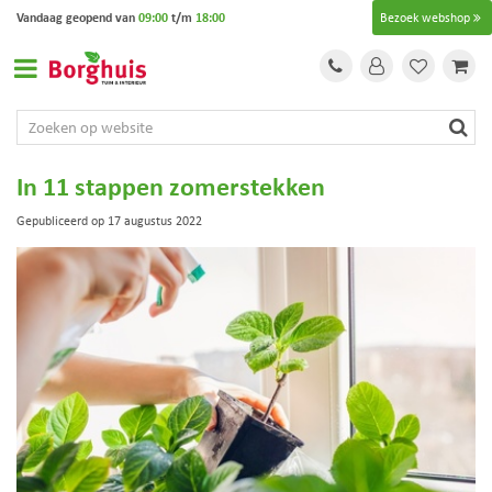
G
Vandaag geopend van
09:00
t/m
18:00
Bezoek webshop
a
n
a
a
r
c
o
In 11 stappen zomerstekken
n
t
Gepubliceerd op
17 augustus 2022
e
n
t