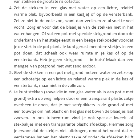
van stekken de grootste risicofactor.
Zet de stekken in een glas met water op een lichte, relatief
warme plek, bijvoorbeeld in een kas(je) of op de vensterbank.
Zet ze niet in de volle zon, want dan verliezen ze al snel te veel
vocht. Zorg er voor dat de blaadjes van de stekken niet in het
water hangen. Of vul een pot met speciale stekgrond en doop de
onderkant van het stekje eerst in een beetje stekpoeder voordat
je de stek in de pot plant. Je kunt gerust meerdere stekjes in een
pot doen, dat scheelt ook weer ruimte in je kas of op de
vensterbank. Heb je geen stekgrond in huis? Maak dan een
mengsel van potgrond met wat zand erdoor.
Geef de stekken in een pot met grond meteen water en zet ze op
een schoteltje op een lichte en relatief warme plek in de kas of
vensterbank, maar niet in de volle zon.
Je kunt stekken (zowel die in een glas water als in een potje met
grond) extra op weg helpen door er een transparant plastic zakje
overheen te doen, dat je met satéprikkers in de grond of met
een touwtje om het plastic en het glas net boven de blaadjes laat
zweven. In ons tuincentrum vind je ook speciale kweek- of
stekbakjes met een transparante plastic afdekkap. Hiermee zorg
je ervoor dat de stekjes niet uitdrogen, omdat het vocht dat ze
verdampen binnen het plastic zakje of onder de afdekkap blijft