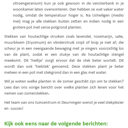
citroengeranium) kun je ook gewoon in de vensterbank in je
woonkamer laten overwinteren. Dan hebben ze wat vaker water
nodig, omdat de temperatuur hoger is. Na IJsheiligen (medio
mei) mag je alle stekken buiten zetten en indien nodig in een
grotere pot met verse potgrond planten.
Stekken van houtachtige struiken zoals lavendel, rozemarijn, salie,
muurbloem (Erysimum) en vlinderstruik snijd of knip je niet af; die
scheur je in een neergaande beweging met je vingers voorzichtig los
van de plant, zodat er een stukje van de houtachtige stengel
meekomt. Dit ‘hieltje’ zorgt ervoor dat de stek beter wortelt. Dit
wordt dan ook 'hielstek' genoemd. Deze stekken plant je beter
meteen in een pot met stekgrond dan in een glas met water.
Wil je weten welke planten in de zomer geschikt zijn om te stekken?
Lees dan ons vorige bericht over welke planten zich lenen voor het
nemen van zomerstekken.
Het team van ons tuincentrum in Deurningen wenst je veel stekplezier
en -succes!
Kijk ook eens naar de volgende berichten: