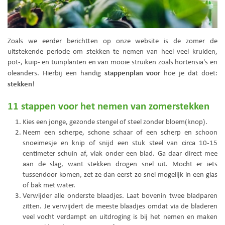
Zoals we eerder berichtten op onze website is de zomer de
uitstekende periode om stekken te nemen van heel veel kruiden,
pot-, kuip- en tuinplanten en van mooie struiken zoals hortensia's en
stappenplan voor
oleanders. Hierbij een handig
hoe je dat doet:
stekken
!
11 stappen voor het nemen van zomerstekken
Kies een jonge, gezonde stengel of steel zonder bloem(knop).
Neem een scherpe, schone schaar of een scherp en schoon
snoeimesje en knip of snijd een stuk steel van circa 10-15
centimeter schuin af, vlak onder een blad. Ga daar direct mee
aan de slag, want stekken drogen snel uit. Mocht er iets
tussendoor komen, zet ze dan eerst zo snel mogelijk in een glas
of bak met water.
Verwijder alle onderste blaadjes. Laat bovenin twee bladparen
zitten. Je verwijdert de meeste blaadjes omdat via de bladeren
veel vocht verdampt en uitdroging is bij het nemen en maken