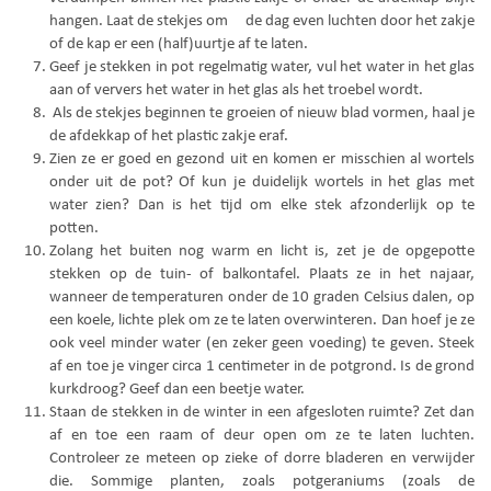
hangen. Laat de stekjes om de dag even luchten door het zakje
of de kap er een (half)uurtje af te laten.
Geef je stekken in pot regelmatig water, vul het water in het glas
aan of ververs het water in het glas als het troebel wordt.
Als de stekjes beginnen te groeien of nieuw blad vormen, haal je
de afdekkap of het plastic zakje eraf.
Zien ze er goed en gezond uit en komen er misschien al wortels
onder uit de pot? Of kun je duidelijk wortels in het glas met
water zien? Dan is het tijd om elke stek afzonderlijk op te
potten.
Zolang het buiten nog warm en licht is, zet je de opgepotte
stekken op de tuin- of balkontafel. Plaats ze in het najaar,
wanneer de temperaturen onder de 10 graden Celsius dalen, op
een koele, lichte plek om ze te laten overwinteren. Dan hoef je ze
ook veel minder water (en zeker geen voeding) te geven. Steek
af en toe je vinger circa 1 centimeter in de potgrond. Is de grond
kurkdroog? Geef dan een beetje water.
Staan de stekken in de winter in een afgesloten ruimte? Zet dan
af en toe een raam of deur open om ze te laten luchten.
Controleer ze meteen op zieke of dorre bladeren en verwijder
die. Sommige planten, zoals potgeraniums (zoals de