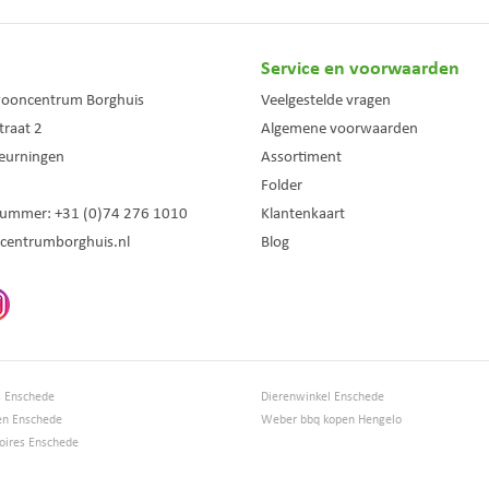
Service en voorwaarden
wooncentrum Borghuis
Veelgestelde vragen
traat 2
Algemene voorwaarden
eurningen
Assortiment
Folder
nummer:
+31 (0)74 276 1010
Klantenkaart
centrumborghuis.nl
Blog
s Enschede
Dierenwinkel Enschede
en Enschede
Weber bbq kopen Hengelo
ires Enschede