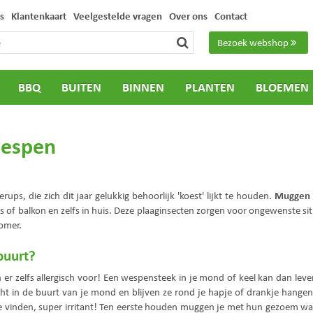
s
Klantenkaart
Veelgestelde vragen
Over ons
Contact
Bezoek webshop
BBQ
BUITEN
BINNEN
PLANTEN
BLOEMEN
wespen
Muggen 
ups, die zich dit jaar gelukkig behoorlijk 'koest' lijkt te houden.
as of balkon en zelfs in huis. Deze plaaginsecten zorgen voor ongewenste sit
omer.
buurt?
r zelfs allergisch voor! Een wespensteek in je mond of keel kan dan leve
cht in de buurt van je mond en blijven ze rond je hapje of drankje hange
 vinden, super irritant! Ten eerste houden muggen je met hun gezoem wa