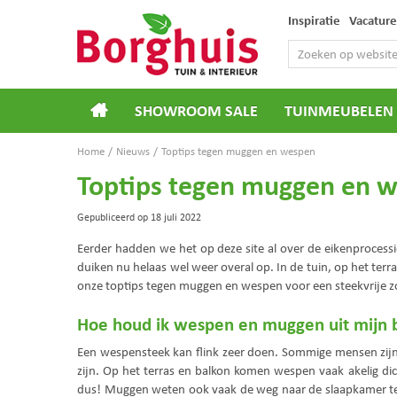
Ga
Inspiratie
Vacature
naar
content
SHOWROOM SALE
TUINMEUBELEN
Home
Nieuws
Toptips tegen muggen en wespen
Toptips tegen muggen en 
Gepubliceerd op
18 juli 2022
Eerder hadden we het op deze site al over de eikenprocessier
duiken nu helaas wel weer overal op. In de tuin, op het terr
onze toptips tegen muggen en wespen voor een steekvrije z
Hoe houd ik wespen en muggen uit mijn 
Een wespensteek kan flink zeer doen. Sommige mensen zijn e
zijn. Op het terras en balkon komen wespen vaak akelig di
dus! Muggen weten ook vaak de weg naar de slaapkamer te