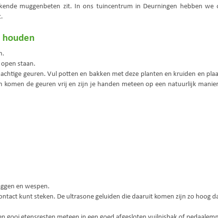
ukende muggenbeten zit. In ons tuincentrum in Deurningen hebben we 
.
e houden
n.
 open staan.
htige geuren. Vul potten en bakken met deze planten en kruiden en plaats
an komen de geuren vrij en zijn je handen meteen op een natuurlijk ma
muggen en wespen.
contact kunt steken. De ultrasone geluiden die daaruit komen zijn zo hoog 
en gooi etensresten meteen in een goed afgesloten vuilnisbak of pedaalem