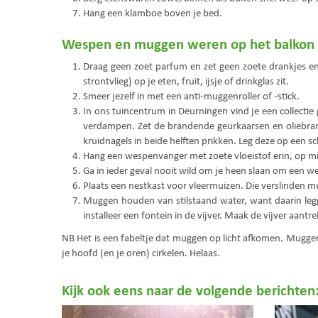
Hang een klamboe boven je bed.
Wespen en muggen weren op het balkon e
Draag geen zoet parfum en zet geen zoete drankjes en d
strontvlieg) op je eten, fruit, ijsje of drinkglas zit.
Smeer jezelf in met een anti-muggenroller of -stick.
In ons tuincentrum in Deurningen vind je een collectie 
verdampen. Zet de brandende geurkaarsen en oliebran
kruidnagels in beide helften prikken. Leg deze op een sc
Hang een wespenvanger met zoete vloeistof erin, op mi
Ga in ieder geval nooit wild om je heen slaan om een wes
Plaats een nestkast voor vleermuizen. Die verslinden mu
Muggen houden van stilstaand water, want daarin legge
installeer een fontein in de vijver. Maak de vijver aant
NB Het is een fabeltje dat muggen op licht afkomen. Muggen
je hoofd (en je oren) cirkelen. Helaas.
Kijk ook eens naar de volgende berichten