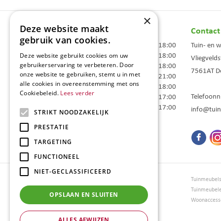
×
Deze website maakt
Openingstijden
Contact
gebruik van cookies.
Maandag
09:00 - 18:00
Tuin- en 
Dinsdag
09:00 - 18:00
Deze website gebruikt cookies om uw
Vliegvelds
gebruikerservaring te verbeteren. Door
Woensdag
09:00 - 18:00
7561AT
D
onze website te gebruiken, stemt u in met
Donderdag
09:00 - 21:00
alle cookies in overeenstemming met ons
Vrijdag
09:00 - 18:00
Cookiebeleid.
Lees verder
Telefoon
Zaterdag
09:00 - 17:00
Zondag
10:00 - 17:00
info@tuin
STRIKT NOODZAKELIJK
Toon alle openingstijden
PRESTATIE
TARGETING
FUNCTIONEEL
NIET-GECLASSIFICEERD
Tuincentrum Borghuis
Tuinmeubel
Tuinmeubels
Tuinmeubel
OPSLAAN EN SLUITEN
Loungesets
Woonaccesso
Bloemen
ALLES AFWIJZEN
Barbecues