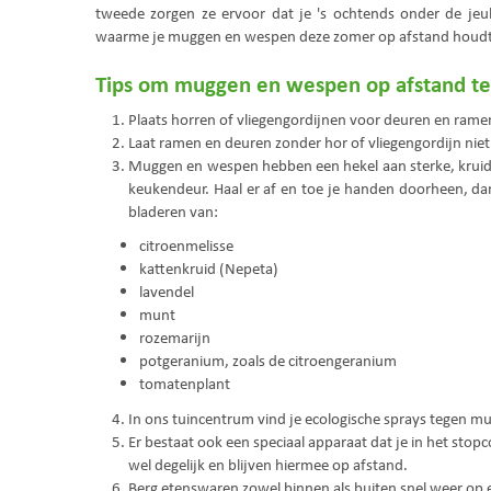
tweede zorgen ze ervoor dat je 's ochtends onder de je
waarme je muggen en wespen deze zomer op afstand houdt
Tips om muggen en wespen op afstand t
Plaats horren of vliegengordijnen voor deuren en rame
Laat ramen en deuren zonder hor of vliegengordijn niet
Muggen en wespen hebben een hekel aan sterke, kruidac
keukendeur. Haal er af en toe je handen doorheen, d
bladeren van:
citroenmelisse
kattenkruid (Nepeta)
lavendel
munt
rozemarijn
potgeranium, zoals de citroengeranium
tomatenplant
In ons tuincentrum vind je ecologische sprays tegen 
Er bestaat ook een speciaal apparaat dat je in het stop
wel degelijk en blijven hiermee op afstand.
Berg etenswaren zowel binnen als buiten snel weer op 