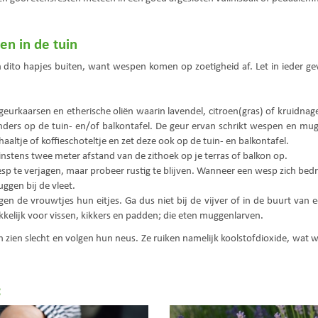
n in de tuin
ito hapjes buiten, want wespen komen op zoetigheid af. Let in ieder geval 
geurkaarsen en etherische oliën waarin lavendel, citroen(gras) of kruidnagel
ders op de tuin- en/of balkontafel. De geur ervan schrikt wespen en mug
haaltje of koffieschoteltje en zet deze ook op de tuin- en balkontafel.
nstens twee meter afstand van de zithoek op je terras of balkon op.
p te verjagen, maar probeer rustig te blijven. Wanneer een wesp zich bedreig
ggen bij de vleet.
n de vrouwtjes hun eitjes. Ga dus niet bij de vijver of in de buurt van 
rekkelijk voor vissen, kikkers en padden; die eten muggenlarven.
 zien slecht en volgen hun neus. Ze ruiken namelijk koolstofdioxide, wat w
: