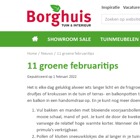
Ga
Inspiratie
Vacature
naar
content
SHOWROOM SALE
TUINMEUBELEN
Home
Nieuws
11 groene februaritips
11 groene februaritips
Gepubliceerd op
1 februari 2022
Het is elke dag gelukkig alweer iets langer licht en de fris
druifjes of krokussen in de tuin of terras- en balkonpotten 
en balkon in een handomdraai op. En je kunt nog meer doen
Vul bakken en manden met bloeiende voorjaarsbollen, z
mooie schaal, mand of pot. Je kunt de door de kwekers
vanwege de relatief hoge warmte korter. Wanneer de bol
primula's verkrijgbaar.
Pollen of kluiten sneeuwklokjes die al langer in je tu