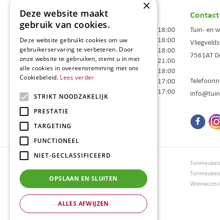
×
Deze website maakt
Openingstijden
Contact
gebruik van cookies.
Maandag
09:00 - 18:00
Tuin- en 
Dinsdag
09:00 - 18:00
Deze website gebruikt cookies om uw
Vliegvelds
Woensdag
09:00 - 18:00
gebruikerservaring te verbeteren. Door
7561AT
D
onze website te gebruiken, stemt u in met
Donderdag
09:00 - 21:00
alle cookies in overeenstemming met ons
Vrijdag
09:00 - 18:00
Cookiebeleid.
Lees verder
Telefoon
Zaterdag
09:00 - 17:00
Zondag
10:00 - 17:00
info@tuin
STRIKT NOODZAKELIJK
Toon alle openingstijden
PRESTATIE
TARGETING
FUNCTIONEEL
NIET-GECLASSIFICEERD
Tuincentrum Borghuis
Tuinmeubel
Tuinmeubels
Tuinmeubel
OPSLAAN EN SLUITEN
Loungesets
Woonaccesso
Bloemen
ALLES AFWIJZEN
Barbecues