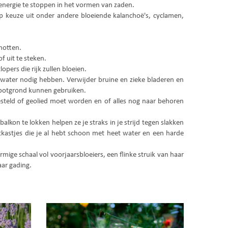
 energie te stoppen in het vormen van zaden.
p keuze uit onder andere bloeiende kalanchoë's, cyclamen,
knotten.
f uit te steken.
pers die rijk zullen bloeien.
t water nodig hebben. Verwijder bruine en zieke bladeren en
e potgrond kunnen gebruiken.
steld of geolied moet worden en of alles nog naar behoren
alkon te lokken helpen ze je straks in je strijd tegen slakken
kastjes die je al hebt schoon met heet water en een harde
rmige schaal vol voorjaarsbloeiers, een flinke struik van haar
aar gading.