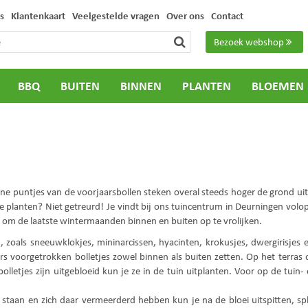
s
Klantenkaart
Veelgestelde vragen
Over ons
Contact
Bezoek webshop
BBQ
BUITEN
BINNEN
PLANTEN
BLOEMEN
groene puntjes van de voorjaarsbollen steken overal steeds hoger de grond ui
te planten? Niet getreurd! Je vindt bij ons tuincentrum in Deurningen volo
 om de laatste wintermaanden binnen en buiten op te vrolijken.
oals sneeuwklokjes, mininarcissen, hyacinten, krokusjes, dwergirisjes en
 voorgetrokken bolletjes zowel binnen als buiten zetten. Op het terras of
letjes zijn uitgebloeid kun je ze in de tuin uitplanten. Voor op de tuin- 
in staan en zich daar vermeerderd hebben kun je na de bloei uitspitten, s