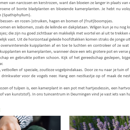
men van narcissen en kerstrozen, want dan bloeien ze langer in plaats van
 groene of bonte bladplanten en bloeiende kamerplanten. Je hebt nu volo
en (Spathiphyllum).
s, (bessen- en rozen-)struiken, hagen en bomen of (fruit)boompjes.
enbomen en leibomen, zoals de leilinde en dakplataan. Wilgen kun je nu nog 
; die zijn nu goed zichtbaar en makkelijk met wortel en al uit te trekken o
jk vast. Uit de horizontaal geleide hoofdtakken komen straks de jonge uitlo
r overwinterende kuipplanten af en toe te luchten en controleer of ze wa
 kuipplanten en kamerplanten, wanneer deze een iets grotere pot en vers
hap en gebruikte potten schoon. Kijk of het gereedschap geslepen, bijge
r.
vetbollen of speciale, zoutloze vogelpindakaas. Door ze nu naar je tuin of b
drinkwater voor de vogels neer. Hang een nestkastje op of maak de nest
 rozen of tulpen is, een kamerplant in een pot met hartjesdessin, een hartvo
f van kunststof). In ons tuincentrum in Deurningen vind je vast iets van h
: