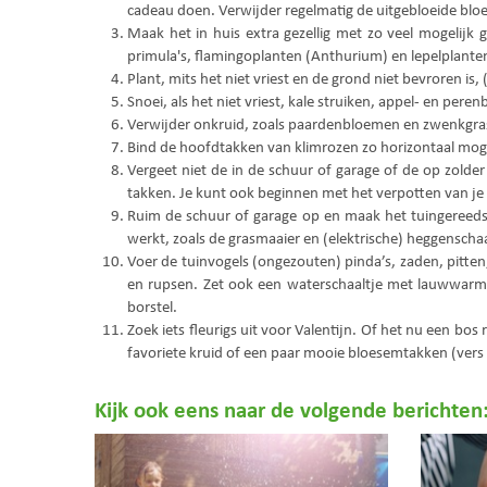
cadeau doen. Verwijder regelmatig de uitgebloeide bloe
Maak het in huis extra gezellig met zo veel mogelijk
primula's, flamingoplanten (Anthurium) en lepelplant
Plant, mits het niet vriest en de grond niet bevroren i
Snoei, als het niet vriest, kale struiken, appel- en per
Verwijder onkruid, zoals paardenbloemen en zwenkgrasjes
Bind de hoofdtakken van klimrozen zo horizontaal mogeli
Vergeet niet de in de schuur of garage of de op zolde
takken. Je kunt ook beginnen met het verpotten van je
Ruim de schuur of garage op en maak het tuingereedsc
werkt, zoals de grasmaaier en (elektrische) heggenschaa
Voer de tuinvogels (ongezouten) pinda’s, zaden, pitten, 
en rupsen. Zet ook een waterschaaltje met lauwwarm 
borstel.
Zoek iets fleurigs uit voor Valentijn. Of het nu een bos
favoriete kruid of een paar mooie bloesemtakken (vers o
Kijk ook eens naar de volgende berichten