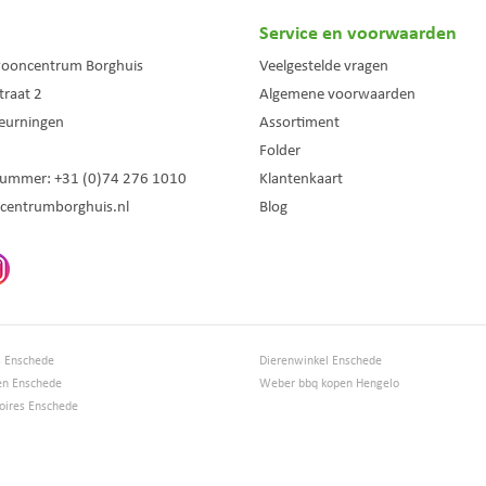
Service en voorwaarden
wooncentrum Borghuis
Veelgestelde vragen
traat 2
Algemene voorwaarden
eurningen
Assortiment
Folder
nummer:
+31 (0)74 276 1010
Klantenkaart
centrumborghuis.nl
Blog
s Enschede
Dierenwinkel Enschede
en Enschede
Weber bbq kopen Hengelo
ires Enschede