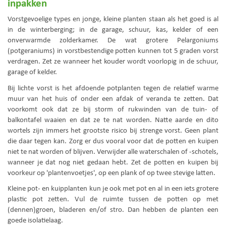
inpakken
Vorstgevoelige types en jonge, kleine planten staan als het goed is al
in de winterberging; in de garage, schuur, kas, kelder of een
onverwarmde zolderkamer. De wat grotere Pelargoniums
(potgeraniums) in vorstbestendige potten kunnen tot 5 graden vorst
verdragen. Zet ze wanneer het kouder wordt voorlopig in de schuur,
garage of kelder.
Bij lichte vorst is het afdoende potplanten tegen de relatief warme
muur van het huis of onder een afdak of veranda te zetten. Dat
voorkomt ook dat ze bij storm of rukwinden van de tuin- of
balkontafel waaien en dat ze te nat worden. Natte aarde en dito
wortels zijn immers het grootste risico bij strenge vorst. Geen plant
die daar tegen kan. Zorg er dus vooral voor dat de potten en kuipen
niet te nat worden of blijven. Verwijder alle waterschalen of -schotels,
wanneer je dat nog niet gedaan hebt. Zet de potten en kuipen bij
voorkeur op 'plantenvoetjes', op een plank of op twee stevige latten.
Kleine pot- en kuipplanten kun je ook met pot en al in een iets grotere
plastic pot zetten. Vul de ruimte tussen de potten op met
(dennen)groen, bladeren en/of stro. Dan hebben de planten een
goede isolatielaag.