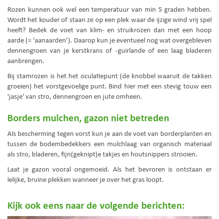
Rozen kunnen ook wel een temperatuur van min 5 graden hebben.
Wordt het kouder of staan ze op een plek waar de ijzige wind vrij spel
heeft? Bedek de voet van klim- en struikrozen dan met een hoop
aarde (= ‘aanaarden’). Daarop kun je eventueel nog wat overgebleven
dennengroen van je kerstkrans of -guirlande of een laag bladeren
aanbrengen.
Bij stamrozen is het het oculatiepunt (de knobbel waaruit de takken
groeien) het vorstgevoelige punt. Bind hier met een stevig touw een
'jasje' van stro, dennengroen en jute omheen.
Borders mulchen, gazon niet betreden
Als bescherming tegen vorst kun je aan de voet van borderplanten en
tussen de bodembedekkers een mulchlaag van organisch materiaal
als stro, bladeren, fijn(geknipt)e takjes en houtsnippers strooien.
Laat je gazon vooral ongemoeid. Als het bevroren is ontstaan er
lelijke, bruine plekken wanneer je over het gras loopt.
Kijk ook eens naar de volgende berichten: