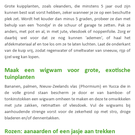
Grote kuipplanten, zoals oleanders, die minstens 5 jaar oud zijn
kunnen best wat vorst hebben, zeker wanneer je ze op een beschutte
plek zet. Wordt het kouder dan minus 5 graden, probeer ze dan met
behulp van een 'hondje' in de schuur of garage te zetten. Pak ze
anders, met pot en al, in met jute, vliesdoek of noppenfolie. Zorg er
daarbij wel voor dat ze nog kunnen 'ademen', of haal het
afdekmateriaal af en toe los om ze te laten luchten. Laat de onderkant
van de kuip vrij, zodat regenwater of smeltwater van sneeuw, rijp of
ijzel weg kan lopen.
Maak een wigwam voor grote, exotische
tuinplanten
Bananen, palmen, Nieuw-Zeelands vlas (Phormium) en Yucca die in
de volle grond staan bescherm je door er van bamboe- of
tonkinstokken een wigwam omheen te maken en deze te omwikkelen
met jute zakken, rietmatten of vliesdoek. Vul de wigwams bij
aanhoudende strenge vorst voor de zekerheid op met stro, droge
bladeren en/of dennentakken.
Rozen: aanaarden of een jasje aan trekken