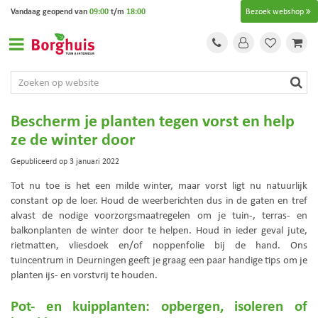
G
Vandaag geopend van
09:00
t/m
18:00
Bezoek webshop
a
n
a
a
r
c
o
Bescherm je planten tegen vorst en help
n
ze de winter door
t
e
Gepubliceerd op
3 januari 2022
n
Tot nu toe is het een milde winter, maar vorst ligt nu natuurlijk
t
constant op de loer. Houd de weerberichten dus in de gaten en tref
alvast de nodige voorzorgsmaatregelen om je tuin-, terras- en
balkonplanten de winter door te helpen. Houd in ieder geval jute,
rietmatten, vliesdoek en/of noppenfolie bij de hand. Ons
tuincentrum in Deurningen geeft je graag een paar handige tips om je
planten ijs- en vorstvrij te houden.
Pot- en kuipplanten: opbergen, isoleren of