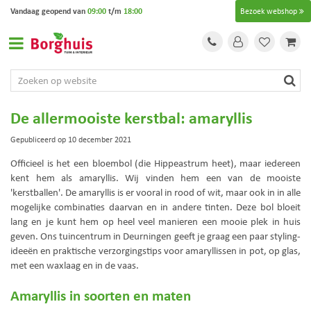
G
Vandaag geopend van
09:00
t/m
18:00
Bezoek webshop
a
n
a
a
r
c
o
De allermooiste kerstbal: amaryllis
n
t
Gepubliceerd op
10 december 2021
e
Officieel is het een bloembol (die Hippeastrum heet), maar iedereen
n
kent hem als amaryllis. Wij vinden hem een van de mooiste
t
'kerstballen'. De amaryllis is er vooral in rood of wit, maar ook in in alle
mogelijke combinaties daarvan en in andere tinten. Deze bol bloeit
lang en je kunt hem op heel veel manieren een mooie plek in huis
geven. Ons tuincentrum in Deurningen geeft je graag een paar styling-
ideeën en praktische verzorgingstips voor amaryllissen in pot, op glas,
met een waxlaag en in de vaas.
Amaryllis in soorten en maten