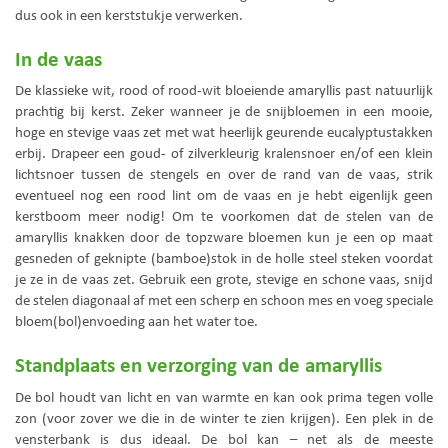
dus ook in een kerststukje verwerken.
In de vaas
De klassieke wit, rood of rood-wit bloeiende amaryllis past natuurlijk
prachtig bij kerst. Zeker wanneer je de snijbloemen in een mooie,
hoge en stevige vaas zet met wat heerlijk geurende eucalyptustakken
erbij. Drapeer een goud- of zilverkleurig kralensnoer en/of een klein
lichtsnoer tussen de stengels en over de rand van de vaas, strik
eventueel nog een rood lint om de vaas en je hebt eigenlijk geen
kerstboom meer nodig! Om te voorkomen dat de stelen van de
amaryllis knakken door de topzware bloemen kun je een op maat
gesneden of geknipte (bamboe)stok in de holle steel steken voordat
je ze in de vaas zet. Gebruik een grote, stevige en schone vaas, snijd
de stelen diagonaal af met een scherp en schoon mes en voeg speciale
bloem(bol)envoeding aan het water toe.
Standplaats en verzorging van de amaryllis
De bol houdt van licht en van warmte en kan ook prima tegen volle
zon (voor zover we die in de winter te zien krijgen). Een plek in de
vensterbank is dus ideaal. De bol kan – net als de meeste