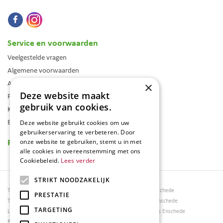
Service en voorwaarden
Veelgestelde vragen
Algemene voorwaarden
Assortiment
×
Deze website maakt
Folder
gebruik van cookies.
Klantenkaart
Blog
Deze website gebruikt cookies om uw
gebruikerservaring te verbeteren. Door
Reviews
onze website te gebruiken, stemt u in met
alle cookies in overeenstemming met ons
Cookiebeleid.
Lees verder
STRIKT NOODZAKELIJK
Tuincentrum Borghuis
Tuinmeubels Enschede
PRESTATIE
Tuinmeubels
Tuinmeubelen Enschede
TARGETING
Loungesets
Woonaccessoires Enschede
Bloemen