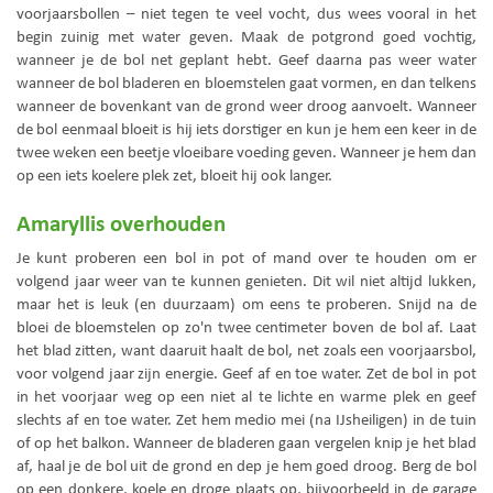
voorjaarsbollen – niet tegen te veel vocht, dus wees vooral in het
begin zuinig met water geven. Maak de potgrond goed vochtig,
wanneer je de bol net geplant hebt. Geef daarna pas weer water
wanneer de bol bladeren en bloemstelen gaat vormen, en dan telkens
wanneer de bovenkant van de grond weer droog aanvoelt. Wanneer
de bol eenmaal bloeit is hij iets dorstiger en kun je hem een keer in de
twee weken een beetje vloeibare voeding geven. Wanneer je hem dan
op een iets koelere plek zet, bloeit hij ook langer.
Amaryllis overhouden
Je kunt proberen een bol in pot of mand over te houden om er
volgend jaar weer van te kunnen genieten. Dit wil niet altijd lukken,
maar het is leuk (en duurzaam) om eens te proberen. Snijd na de
bloei de bloemstelen op zo'n twee centimeter boven de bol af. Laat
het blad zitten, want daaruit haalt de bol, net zoals een voorjaarsbol,
voor volgend jaar zijn energie. Geef af en toe water. Zet de bol in pot
in het voorjaar weg op een niet al te lichte en warme plek en geef
slechts af en toe water. Zet hem medio mei (na IJsheiligen) in de tuin
of op het balkon. Wanneer de bladeren gaan vergelen knip je het blad
af, haal je de bol uit de grond en dep je hem goed droog. Berg de bol
op een donkere, koele en droge plaats op, bijvoorbeeld in de garage