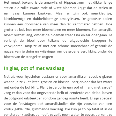
Het meest bekend is de amaryllis of Hippeastrum met dikke, lange
stelen die zulke zware rode of witte bloemen krijgt dat de stelen in
een vaas kunnen knakken. Maar er zijn ook meerkleurige,
kleinbloemige en dubbelbloemige amaryllissen. De grootste bollen
kunnen een doorsnede van meer dan 20 centimeter hebben. Hoe
groter de bol, hoe meer bloemstelen en meer bloemen. Een amaryllis
bloeit relatief lang, omdat de bloemen steeds na elkaar opengaan. Je
verlengt de bloei door telkens de uitgebloeide knoppen te
verwijderen. Knip ze af met een schone snoeischaar of gebruik de
nagels van je duim en wijsvinger om de groene verdikking onder de
bloem van de stengel te knijpen
In glas, pot of met waxlaag
Net als voor hyacinten bestaan er voor amaryllissen speciale glazen
waarin je ze kunt laten groeien en bloeien. Zorg ervoor dat het water
net onder de bol blijft. Plant je de bol in een pot of mand met aarde?
Zorg er dan voor dat ongeveer de helft of eenderde van de bol boven
de potgrond uitsteekt en rondom genoeg ruimte heeft. Er zijn speciaal
voor de feestdagen ook amaryllisbollen die zijn voorzien van een
vrolijk gekleurde, glimmende waxlaag. Die kun je zó op tafel of in de
vensterbank zetten. Je hoeft ze zelfs geen water te geven. Je kunt ze