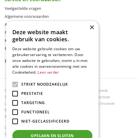
Veelgestelde vragen
Algemene voorwaarden
Assortiment
×
Deze website maakt
Folder
gebruik van cookies.
Klantenkaart
Blog
Deze website gebruikt cookies om uw
gebruikerservaring te verbeteren. Door
Reviews
onze website te gebruiken, stemt u in met
alle cookies in overeenstemming met ons
Cookiebeleid.
Lees verder
STRIKT NOODZAKELIJK
Tuincentrum Borghuis
Tuinmeubels Enschede
PRESTATIE
Tuinmeubels
Tuinmeubelen Enschede
TARGETING
Loungesets
Woonaccessoires Enschede
Bloemen
FUNCTIONEEL
Barbecues
NIET-GECLASSIFICEERD
Dierenwinkel Enschede
Weber bbq kopen Hengelo
OPSLAAN EN SLUITEN