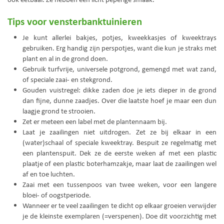
Tips voor vensterbanktuinieren
Je kunt allerlei bakjes, potjes, kweekkasjes of kweektrays
gebruiken. Erg handig zijn perspotjes, want die kun je straks met
plant en al in de grond doen.
Gebruik turfvrije, universele potgrond, gemengd met wat zand,
of speciale zaai- en stekgrond.
Gouden vuistregel: dikke zaden doe je iets dieper in de grond
dan fijne, dunne zaadjes. Over die laatste hoef je maar een dun
laagje grond te strooien.
Zet er meteen een label met de plantennaam bij.
Laat je zaailingen niet uitdrogen. Zet ze bij elkaar in een
(water)schaal of speciale kweektray. Bespuit ze regelmatig met
een plantenspuit. Dek ze de eerste weken af met een plastic
plaatje of een plastic boterhamzakje, maar laat de zaailingen wel
af en toe luchten.
Zaai met een tussenpoos van twee weken, voor een langere
bloei- of oogstperiode.
Wanneer er te veel zaailingen te dicht op elkaar groeien verwijder
je de kleinste exemplaren (=verspenen). Doe dit voorzichtig met