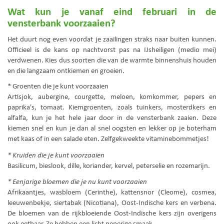
Wat kun je vanaf eind februari in de
vensterbank voorzaaien?
Het duurt nog even voordat je zaailingen straks naar buiten kunnen.
Officieel is de kans op nachtvorst pas na IJsheiligen (medio mei)
verdwenen. Kies dus soorten die van de warmte binnenshuis houden
en die langzaam ontkiemen en groeien.
* Groenten die je kunt voorzaaien
Artisjok, aubergine, courgette, meloen, komkommer, pepers en
paprika's, tomaat. Kiemgroenten, zoals tuinkers, mosterdkers en
alfalfa, kun je het hele jaar door in de vensterbank zaaien. Deze
kiemen snel en kun je dan al snel oogsten en lekker op je boterham
met kaas of in een salade eten. Zelfgekweekte vitaminebommetjes!
* Kruiden die je kunt voorzaaien
Basilicum, bieslook, dille, koriander, kervel, peterselie en rozemarijn.
* Eenjarige bloemen die je nu kunt voorzaaien
Afrikaantjes, wasbloem (Cerinthe), kattensnor (Cleome), cosmea,
leeuwenbekje, siertabak (Nicotiana), Oost-Indische kers en verbena.
De bloemen van de rijkbloeiende Oost-Indische kers zijn overigens
ook eetbaar. Ze hebben een licht peperige smaak.