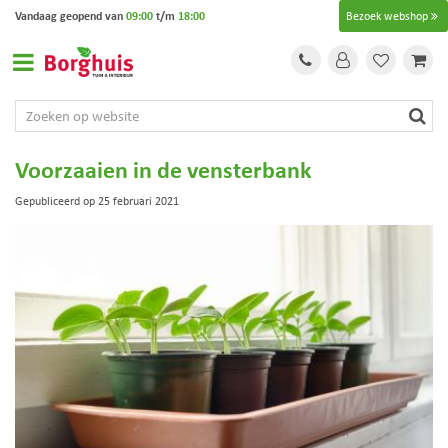
G
Vandaag geopend van
09:00
t/m
18:00
Bezoek webshop
a
n
a
a
r
c
o
Voorzaaien in de vensterbank
n
t
Gepubliceerd op
25 februari 2021
e
n
t