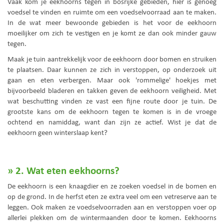
Vaak kom je eekhoorns tegen in bosrijke gebieden, hier is genoeg
voedsel te vinden en ruimte om een voedselvoorraad aan te maken.
In de wat meer bewoonde gebieden is het voor de eekhoorn
moeilijker om zich te vestigen en je komt ze dan ook minder gauw
tegen.
Maak je tuin aantrekkelijk voor de eekhoorn door bomen en struiken
te plaatsen. Daar kunnen ze zich in verstoppen, op onderzoek uit
gaan en eten verbergen. Maar ook 'rommelige' hoekjes met
bijvoorbeeld bladeren en takken geven de eekhoorn veiligheid. Met
wat beschutting vinden ze vast een fijne route door je tuin. De
grootste kans om de eekhoorn tegen te komen is in de vroege
ochtend en namiddag, want dan zijn ze actief. Wist je dat de
eekhoorn geen winterslaap kent?
» 2. Wat eten eekhoorns?
De eekhoorn is een knaagdier en ze zoeken voedsel in de bomen en
op de grond. In de herfst eten ze extra veel om een vetreserve aan te
leggen. Ook maken ze voedselvoorraden aan en verstoppen voer op
allerlei plekken om de wintermaanden door te komen. Eekhoorns