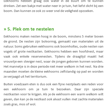
Eekhoorns hebben graag ook water in de buurt om te kunnen
drinken. Zet een bakje met water neer in je tuin, het liefst dicht bij een
boom. Dan kunnen ze ook zo weer snel de veiligheid opzoeken.
» 5. Plek om te nestelen
Eekhoorns maken nesten hoog in de boom, minstens 5 meter boven
de grond. De nesten zijn bolvormig, gemaakt van materialen uit de
natuur. Soms gebruiken eekhoorns ook boomholtes, oude nesten van
vogels of grote nestkasten. Eekhoorns hebben een hoofdnest, maar
vaak ook enkele reservenesten. Tijdens de draagtijd maakt het
vrouwtje een steviger nest, waar de jongen geboren kunnen worden.
Het mannetje is in deze periode niet meer welkom in het nest. Na drie
maanden moeten de kleine eekhoorns zelfstandig op pad en worden
ze verjaagd uit het territorium.
Buiten voedzaam eten is dus ook een fijne nestplaats een reden voor
een eekhoorn om je tuin te bezoeken. Daar zijn speciale
nestkasten voor te krijgen. Als je de eekhoorn een warm welkom wilt
geven, dan kan je de nestkast ook alvast vullen met zachte materialen
zoals gras, mos of wol.