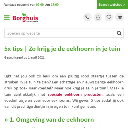
G
Vandaag geopend van
09:00
t/m
17:00
Bezoek webshop
a
n
a
a
r
c
o
5x tips | Zo krijg je de eekhoorn in je tuin
n
t
Gepubliceerd op
1 april 2021
e
n
t
Lijkt het jou ook zo leuk om een pluizig rood staartje tussen de
struiken in je tuin te zien? Een schattige en nieuwsgierige eekhoorn
druk op zoek naar voedsel? Maar hoe krijg je ze in je tuin? Maak je
speciale eekhoorn producten
tuin aantrekkelijk met
, zoals een
voederhuisje en voer voor eekhoorns. Wij geven 5 tips zodat jij ook
van dit prachtige diertje in je eigen tuin kunt genieten.
» 1. Omgeving van de eekhoorn