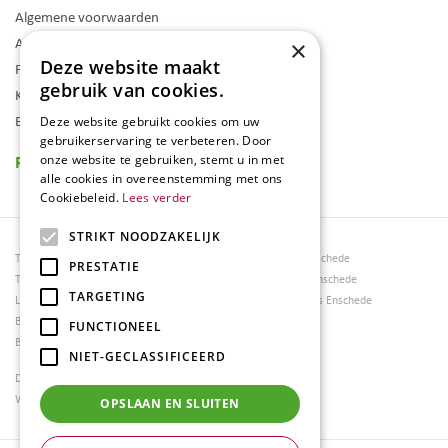
Algemene voorwaarden
Assortiment
×
Deze website maakt
Folder
gebruik van cookies.
Klantenkaart
Blog
Deze website gebruikt cookies om uw
gebruikerservaring te verbeteren. Door
Reviews
onze website te gebruiken, stemt u in met
alle cookies in overeenstemming met ons
Cookiebeleid.
Lees verder
STRIKT NOODZAKELIJK
Tuincentrum Borghuis
Tuinmeubels Enschede
PRESTATIE
Tuinmeubels
Tuinmeubelen Enschede
TARGETING
Loungesets
Woonaccessoires Enschede
Bloemen
FUNCTIONEEL
Barbecues
NIET-GECLASSIFICEERD
Dierenwinkel Enschede
Weber bbq kopen Hengelo
OPSLAAN EN SLUITEN