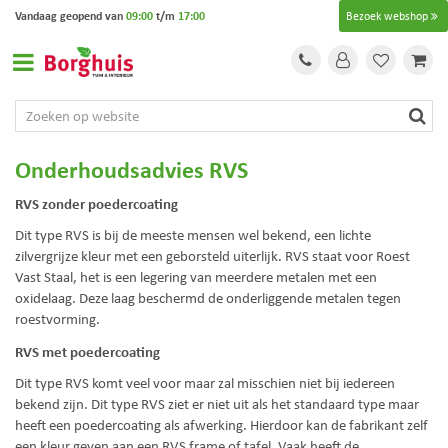
G
Vandaag geopend van
09:00
t/m
17:00
Bezoek webshop
a
n
a
a
r
c
o
Onderhoudsadvies RVS
n
t
RVS zonder poedercoating
e
Dit type RVS is bij de meeste mensen wel bekend, een lichte
n
zilvergrijze kleur met een geborsteld uiterlijk. RVS staat voor Roest
t
Vast Staal, het is een legering van meerdere metalen met een
oxidelaag. Deze laag beschermd de onderliggende metalen tegen
roestvorming.
RVS met poedercoating
Dit type RVS komt veel voor maar zal misschien niet bij iedereen
bekend zijn. Dit type RVS ziet er niet uit als het standaard type maar
heeft een poedercoating als afwerking. Hierdoor kan de fabrikant zelf
een kleur geven aan een RVS frame of tafel. Vaak heeft de