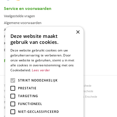
Service en voorwaarden
Veelgestelde vragen
Algemene voorwaarden
Assortiment
×
Deze website maakt
Folder
gebruik van cookies.
Klantenkaart
Blog
Deze website gebruikt cookies om uw
gebruikerservaring te verbeteren. Door
Reviews
onze website te gebruiken, stemt u in met
alle cookies in overeenstemming met ons
Cookiebeleid.
Lees verder
STRIKT NOODZAKELIJK
Tuincentrum Borghuis
Tuinmeubels Enschede
PRESTATIE
Tuinmeubels
Tuinmeubelen Enschede
TARGETING
Loungesets
Woonaccessoires Enschede
Bloemen
FUNCTIONEEL
Barbecues
NIET-GECLASSIFICEERD