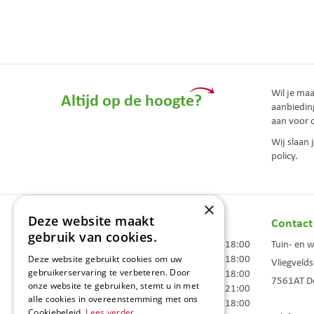
Wil je ma
Altijd op de hoogte?
aanbiedin
aan voor 
Wij slaan
policy.
×
Deze website maakt
Openingstijden
Contact
gebruik van cookies.
Maandag
09:00 - 18:00
Tuin- en 
Dinsdag
09:00 - 18:00
Deze website gebruikt cookies om uw
Vliegvelds
Woensdag
09:00 - 18:00
gebruikerservaring te verbeteren. Door
7561AT
D
onze website te gebruiken, stemt u in met
Donderdag
09:00 - 21:00
alle cookies in overeenstemming met ons
Vrijdag
09:00 - 18:00
Cookiebeleid.
Lees verder