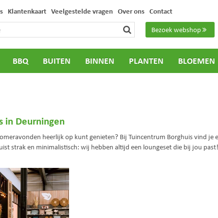
s
Klantenkaart
Veelgestelde vragen
Over ons
Contact
Bezoek webshop
BBQ
BUITEN
BINNEN
PLANTEN
BLOEMEN
s in Deurningen
zomeravonden heerlijk op kunt genieten? Bij Tuincentrum Borghuis vind je e
ist strak en minimalistisch: wij hebben altijd een loungeset die bij jou pas