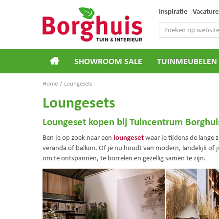
Ga
Inspiratie
Vacature
naar
content
SHOWROOM SALE
TUINMEUBELEN
Home
Loungesets
Loungesets
Loungeset kopen bij Tuincentrum Borghui
loungeset
Ben je op zoek naar een
waar je tijdens de lange 
veranda of balkon. Of je nu houdt van modern, landelijk of ju
om te ontspannen, te borrelen en gezellig samen te zijn.