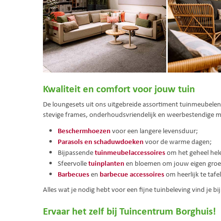
Kwaliteit en comfort voor jouw tuin
De loungesets uit ons uitgebreide assortiment tuinmeubele
stevige frames, onderhoudsvriendelijk en weerbestendige m
Beschermhoezen
voor een langere levensduur;
Parasols en schaduwdoeken
voor de warme dagen;
tuinmeubelaccessoires
Bijpassende
om het geheel hele
tuinplanten
Sfeervolle
en bloemen om jouw eigen groen
Barbecues
barbecue accessoires
en
om heerlijk te taf
Alles wat je nodig hebt voor een fijne tuinbeleving vind je b
Ervaar het zelf bij Tuincentrum Borghuis!