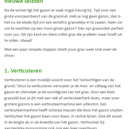
nieuwe seizoen
Na de winter ligt het gazon er vaak nogal treurig bij. Tijd voor een
grote voorjaarsbeurt van de grasmat. Heb je nog geen gazon, dan is
het nu de ideale tijd om een lentefris grasveldje in te zaaien. Geen zin
om te wachten op een mooi groen gazon? Dan zijn graszoden perfect
voor jou. Dit zijn kant-en-klare rollen gras die je alleen maar hoeft uit
te rollen. Ideaal!
Met een paar simpele stappen steelt jouw gras weer snel weer de
show:
1. Verticuteren
Verticuteren is een moeilijk woord voor het 'verluchtigen van de
grond.' Door te verticuteren verwijder je de mos- en viltlaag van het
gazon en stimuleer je de wortelgroei van het gras. Voor een klein
grasveld kun je dit met een riek of verticuteerhark doen, maar voor
grotere gazons is een verticuteermachine een uitkomst. Een
verticuteermachine heeft scherpe messen die door het gazon snijden.
Verticuteer het gazon baan voor baan, in rechte lijnen. Doe dit zowel
in de lengte als in de breedte van het gazon. Verticuteer bij
aanzienlijke mosvorming ook nog een keer overdwars.