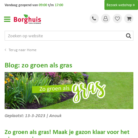
G
Vandaag geopend van
09:00
t/m
17:00
Bezoek webshop
a
n
a
a
r
c
o
Home
n
t
Blog: zo groen als gras
e
n
t
Geplaatst: 13-3-2023 | Anouk
Zo groen als gras! Maak je gazon klaar voor het