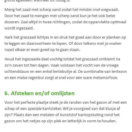
grond egaliseert wanneer dit nodig is.
Meng het zaad met scherp zand zodat het minder snel wegwaait.
Door het zaad te mengen met scherp zand kun je het ook beter
doseren. Zaai altijd in twee richtingen, zodat de oppervlakte optimaal
wordt ingezaaid.
Hark het graszaad lichtjes in en druk het goed aan door er planken op
te leggen en daaroverheen te lopen. Of door telkens met je voeten
naast elkaar er even goed op te gaan staan.
Houd het ingezaaide deel vochtig totdat het graszaad ontkiemt na
zo'n zeven tot tien dagen. Vaak volstaan het vocht van de vroege
ochtenddauw en een enkel lentebuitje al. De combinatie van lentezon
en een malse regenbui zorgt al snel voor een ware metamorfose.
6. Afsteken en/of omlijsten
Voor het perfecte plaatje steek je de randen van het gazon af met een
schep of een speciale kantsteker. Wil je voorgoed van dat klusje af
zijn? Plaats dan een metalen of kunststof kantopsluiting rond het
gazon om het netjes op zijn plek en letterlijk in vorm te houden.