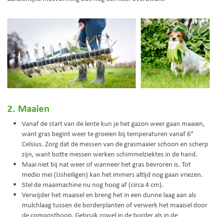
2. Maaien
Vanaf de start van de lente kun je het gazon weer gaan maaien,
want gras begint weer te groeien bij temperaturen vanaf 6°
Celsius. Zorg dat de messen van de grasmaaier schoon en scherp
zijn, want botte messen werken schimmelziektes in de hand.
Maai niet bij nat weer of wanneer het gras bevroren is. Tot
medio mei (IJsheiligen) kan het immers altijd nog gaan vriezen.
Stel de maaimachine nu nog hoog af (circa 4 cm).
Verwijder het maaisel en breng het in een dunne laag aan als
mulchlaag tussen de borderplanten of verwerk het maaisel door
de composthoop. Gebruik zowel in de border als in de