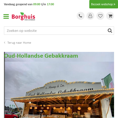
G
Vandaag geopend van
09:00
t/m
17:00
Bezoek webshop
a
n
a
a
r
c
o
Home
n
t
Oud-Hollandse Gebakkraam
e
n
t