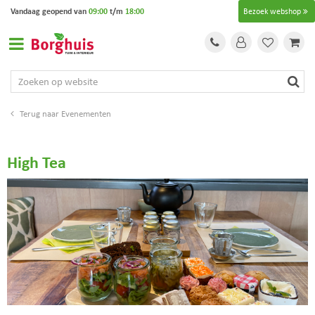
G
Vandaag geopend van
09:00
t/m
18:00
Bezoek webshop
a
n
a
a
r
c
o
Evenementen
n
t
e
High Tea
n
t