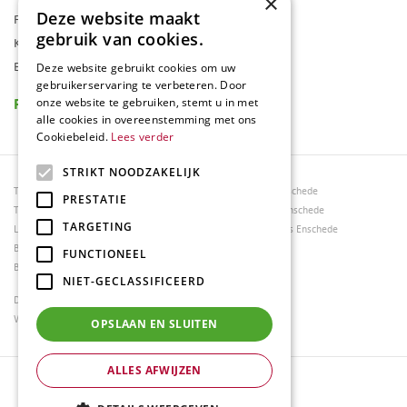
×
Deze website maakt
Folder
gebruik van cookies.
Klantenkaart
Blog
Deze website gebruikt cookies om uw
gebruikerservaring te verbeteren. Door
Reviews
onze website te gebruiken, stemt u in met
alle cookies in overeenstemming met ons
Cookiebeleid.
Lees verder
STRIKT NOODZAKELIJK
Tuincentrum Borghuis
Tuinmeubels Enschede
PRESTATIE
Tuinmeubels
Tuinmeubelen Enschede
TARGETING
Loungesets
Woonaccessoires Enschede
Bloemen
FUNCTIONEEL
Barbecues
NIET-GECLASSIFICEERD
Dierenwinkel Enschede
Weber bbq kopen Hengelo
OPSLAAN EN SLUITEN
ALLES AFWIJZEN
© Tuincentrum Borghuis
Green Solutions