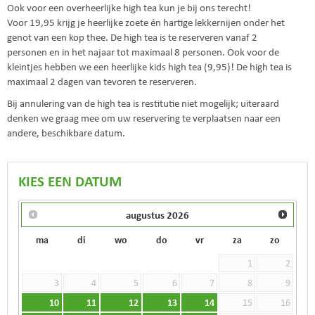
Ook voor een overheerlijke high tea kun je bij ons terecht!
Voor 19,95 krijg je heerlijke zoete én hartige lekkernijen onder het
genot van een kop thee. De high tea is te reserveren vanaf 2
personen en in het najaar tot maximaal 8 personen. Ook voor de
kleintjes hebben we een heerlijke kids high tea (9,95)! De high tea is
maximaal 2 dagen van tevoren te reserveren.
Bij annulering van de high tea is restitutie niet mogelijk; uiteraard
denken we graag mee om uw reservering te verplaatsen naar een
andere, beschikbare datum.
KIES EEN DATUM
augustus
2026
ma
di
wo
do
vr
za
zo
1
2
3
4
5
6
7
8
9
10
11
12
13
14
15
16