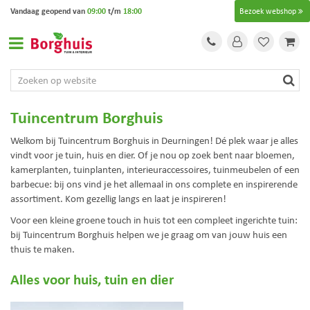
G
Vandaag geopend van
09:00
t/m
18:00
Bezoek webshop
a
n
a
a
r
c
o
Tuincentrum Borghuis
n
t
Welkom bij Tuincentrum Borghuis in Deurningen! Dé plek waar je alles
e
vindt voor je tuin, huis en dier. Of je nou op zoek bent naar bloemen,
n
kamerplanten, tuinplanten, interieuraccessoires, tuinmeubelen of een
t
barbecue: bij ons vind je het allemaal in ons complete en inspirerende
assortiment. Kom gezellig langs en laat je inspireren!
Voor een kleine groene touch in huis tot een compleet ingerichte tuin:
bij Tuincentrum Borghuis helpen we je graag om van jouw huis een
thuis te maken.
Alles voor huis, tuin en dier