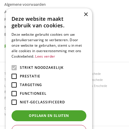
Algemene voorwaarden
Assortiment
×
Deze website maakt
Folder
gebruik van cookies.
Klantenkaart
Blog
Deze website gebruikt cookies om uw
gebruikerservaring te verbeteren. Door
Reviews
onze website te gebruiken, stemt u in met
alle cookies in overeenstemming met ons
Cookiebeleid.
Lees verder
STRIKT NOODZAKELIJK
Tuincentrum Borghuis
Tuinmeubels Enschede
PRESTATIE
Tuinmeubels
Tuinmeubelen Enschede
TARGETING
Loungesets
Woonaccessoires Enschede
Bloemen
FUNCTIONEEL
Barbecues
NIET-GECLASSIFICEERD
Dierenwinkel Enschede
Weber bbq kopen Hengelo
OPSLAAN EN SLUITEN