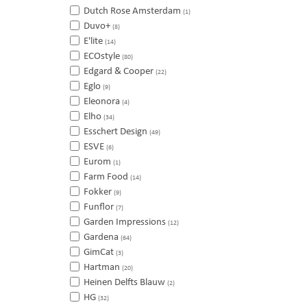
Dutch Rose Amsterdam
(1)
Duvo+
(8)
E'lite
(14)
ECOstyle
(80)
Edgard & Cooper
(22)
Eglo
(9)
Eleonora
(4)
Elho
(34)
Esschert Design
(49)
ESVE
(6)
Eurom
(1)
Farm Food
(14)
Fokker
(9)
Funflor
(7)
Garden Impressions
(12)
Gardena
(64)
GimCat
(3)
Hartman
(20)
Heinen Delfts Blauw
(2)
HG
(32)