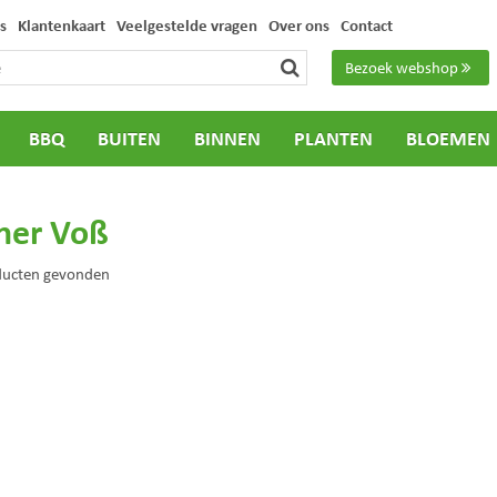
s
Klantenkaart
Veelgestelde vragen
Over ons
Contact
Bezoek webshop
BBQ
BUITEN
BINNEN
PLANTEN
BLOEMEN
ner Voß
ducten gevonden