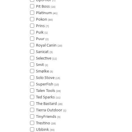
(7)
Pit Boss
(14)
Platinum
(41)
Pokon
(80)
Prins
(7)
Puik
(1)
Puur
(2)
Royal Canin
(20)
Sanicat
(3)
Selective
(11)
Smit
(2)
Smølke
(5)
Solo Stove
(13)
SuperFish
(10)
Talen Tools
(29)
Ted Sparks
(11)
The Bastard
(26)
Tierra Outdoor
(1)
TinyFriends
(3)
Trestino
(28)
Ubbink
(33)