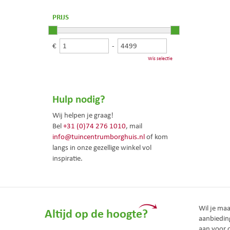
PRIJS
€
-
Wis selectie
Hulp nodig?
Wij helpen je graag!
Bel
+31 (0)74 276 1010
, mail
info@tuincentrumborghuis.nl
of kom
langs in onze gezellige winkel vol
inspiratie.
Wil je ma
Altijd op de hoogte?
aanbiedin
aan voor 