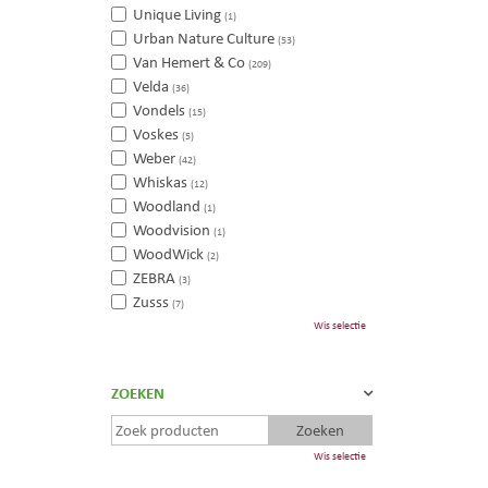
Unique Living
(1)
Urban Nature Culture
(53)
Van Hemert & Co
(209)
Velda
(36)
Vondels
(15)
Voskes
(5)
Weber
(42)
Whiskas
(12)
Woodland
(1)
Woodvision
(1)
WoodWick
(2)
ZEBRA
(3)
Zusss
(7)
Wis selectie
ZOEKEN
Wis selectie