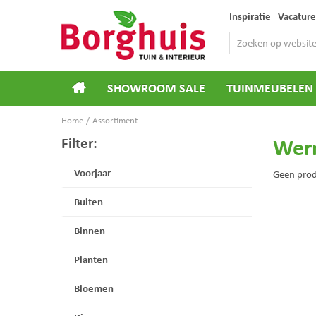
Ga
Inspiratie
Vacature
naar
content
SHOWROOM SALE
TUINMEUBELEN
Home
Assortiment
Wer
Filter:
Voorjaar
Geen pro
Buiten
Binnen
Planten
Bloemen