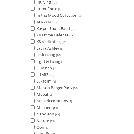
HKliving
(47)
HumuForte
(6)
In the Mood Collection
(2)
JANZEN
(32)
Kasper FaunaFood
(8)
KB Home Defense
(13)
KS Verlichting
(19)
Laura Ashley
(3)
Lesli Living
(16)
Light & Living
(7)
Lumineo
(6)
LUMIZ
(12)
Luxform
(8)
Maison Berger Paris
(36)
Mepal
(8)
MiCa decorations
(2)
Minihemp
(1)
Napoleon
(54)
Nature
(23)
Ooni
(7)
Opti-flor