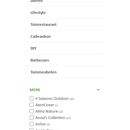
Dieren
Lifestyle
Tuinrestaurant
Cadeaubon
DIY
Barbecues
Tuinmeubelen
MERK
4 Seasons Outdoor
(43)
AeroCover
(1)
Almo Nature
(23)
Anna's Collection
(47)
Antos
(5)