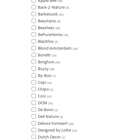
Apple Bee
(16)
Back-2-Nature
(3)
Barbecook
(32)
Beautanic
(9)
Beeztees
(35)
BePureHome
(13)
Blackfox
(5)
Blond Amsterdam
(16)
Boretti
(14)
Borghuis
(43)
Buzzy
(59)
By-Boo
(7)
Capi
(22)
Chipsi
(2)
Cosi
(13)
DCM
(31)
De Boon
(1)
Deli Nature
(2)
Deluxe homeart
(18)
Designed by Lotte
(24)
Dutch Decor
(1)