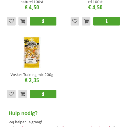
naturel 100st
rd 100st
€
4
,
50
€
4
,
50
Voskes Training mix 200g
€
2
,
35
Hulp nodig?
Wij helpen je graag!