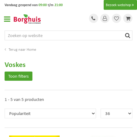
G
Vandaag geopend van
09:00
t/m
21:00
Bezoek webshop
a
n
a
a
r
c
o
Home
n
t
Voskes
e
n
Toon filters
t
1 - 5 van 5 producten