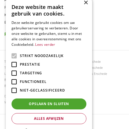
×
Deze website maakt
Folder
gebruik van cookies.
Klantenkaart
Blog
Deze website gebruikt cookies om uw
gebruikerservaring te verbeteren. Door
Reviews
onze website te gebruiken, stemt u in met
alle cookies in overeenstemming met ons
Cookiebeleid.
Lees verder
STRIKT NOODZAKELIJK
Tuincentrum Borghuis
Tuinmeubels Enschede
PRESTATIE
Tuinmeubels
Tuinmeubelen Enschede
TARGETING
Loungesets
Woonaccessoires Enschede
Bloemen
FUNCTIONEEL
Barbecues
NIET-GECLASSIFICEERD
Dierenwinkel Enschede
Weber bbq kopen Hengelo
OPSLAAN EN SLUITEN
ALLES AFWIJZEN
© Tuincentrum Borghuis
Green Solutions