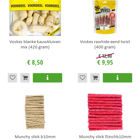
Voskes blanke kauwkluiven
Voskes rawhide eend twist
mix (420 gram)
(400 gram)
€
12
,
80
€
8
,
50
€
9
,
95
Munchy stick b10mm
Munchy stick l5inchb10mm