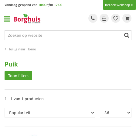
G
Vandaag geopend van
10:00
t/m
17:00
Bezoek webshop
a
n
a
a
r
c
o
Home
n
t
Puik
e
n
Toon filters
t
1 - 1 van 1 producten