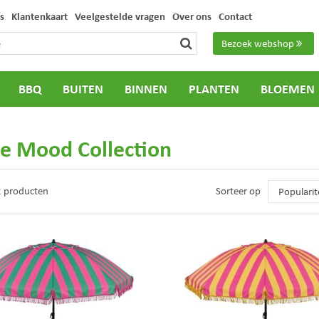
s
Klantenkaart
Veelgestelde vragen
Over ons
Contact
Bezoek webshop
BBQ
BUITEN
BINNEN
PLANTEN
BLOEMEN
he Mood Collection
 2 producten
Sorteer op