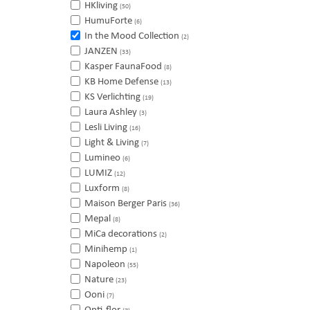
HKliving
(50)
HumuForte
(6)
In the Mood Collection
(2)
JANZEN
(33)
Kasper FaunaFood
(8)
KB Home Defense
(13)
KS Verlichting
(19)
Laura Ashley
(3)
Lesli Living
(16)
Light & Living
(7)
Lumineo
(6)
LUMIZ
(12)
Luxform
(8)
Maison Berger Paris
(36)
Mepal
(8)
MiCa decorations
(2)
Minihemp
(1)
Napoleon
(55)
Nature
(23)
Ooni
(7)
Opti-flor