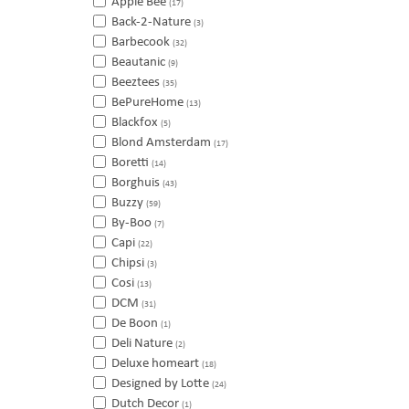
Apple Bee
(17)
Back-2-Nature
(3)
Barbecook
(32)
Beautanic
(9)
Beeztees
(35)
BePureHome
(13)
Blackfox
(5)
Blond Amsterdam
(17)
Boretti
(14)
Borghuis
(43)
Buzzy
(59)
By-Boo
(7)
Capi
(22)
Chipsi
(3)
Cosi
(13)
DCM
(31)
De Boon
(1)
Deli Nature
(2)
Deluxe homeart
(18)
Designed by Lotte
(24)
Dutch Decor
(1)