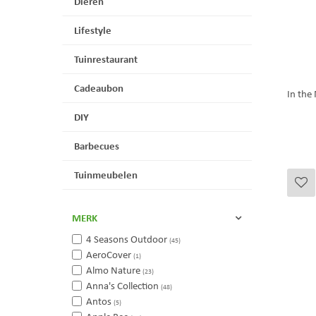
Dieren
Lifestyle
Tuinrestaurant
Cadeaubon
In the
DIY
Barbecues
Tuinmeubelen
MERK
4 Seasons Outdoor
(45)
AeroCover
(1)
Almo Nature
(23)
Anna's Collection
(48)
Antos
(5)