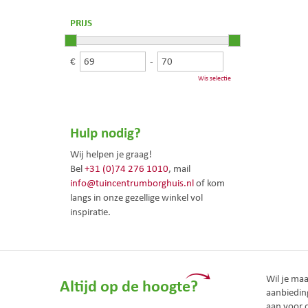
PRIJS
€
-
Wis selectie
Hulp nodig?
Wij helpen je graag!
Bel
+31 (0)74 276 1010
, mail
info@tuincentrumborghuis.nl
of kom
langs in onze gezellige winkel vol
inspiratie.
Wil je ma
Altijd op de hoogte?
aanbiedin
aan voor 