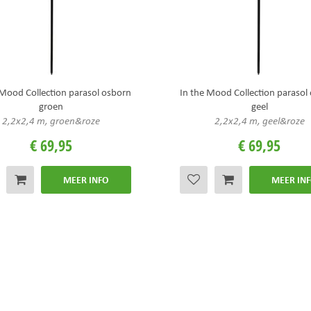
 Mood Collection parasol osborn
In the Mood Collection parasol
groen
geel
2,2x2,4 m, groen&roze
2,2x2,4 m, geel&roze
€
69
,
95
€
69
,
95
MEER INFO
MEER IN