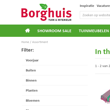
Ga
Inspiratie
Vacature
naar
content
SHOWROOM SALE
TUINMEUBELEN
Home
Assortiment
In t
Filter:
Voorjaar
1 - 2 van
Buiten
Binnen
Planten
Bloemen