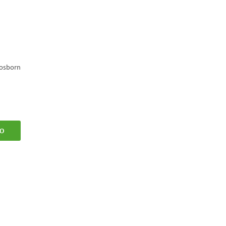
 osborn
FO