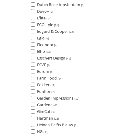
Dutch Rose Amsterdam
(1)
Duvo+
(8)
E'lite
(14)
ECOstyle
(81)
Edgard & Cooper
(22)
Eglo
(9)
Eleonora
(4)
Elho
(34)
Esschert Design
(49)
ESVE
(6)
Eurom
(1)
Farm Food
(14)
Fokker
(12)
Funflor
(7)
Garden Impressions
(12)
Gardena
(66)
GimCat
(3)
Hartman
(22)
Heinen Delfts Blauw
(2)
HG
(33)