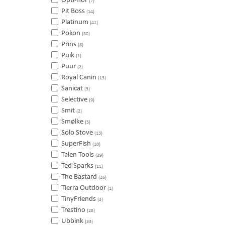
(7)
Pit Boss
(14)
Platinum
(41)
Pokon
(80)
Prins
(8)
Puik
(1)
Puur
(2)
Royal Canin
(13)
Sanicat
(3)
Selective
(9)
Smit
(2)
Smølke
(5)
Solo Stove
(13)
SuperFish
(10)
Talen Tools
(29)
Ted Sparks
(11)
The Bastard
(26)
Tierra Outdoor
(1)
TinyFriends
(3)
Trestino
(28)
Ubbink
(33)