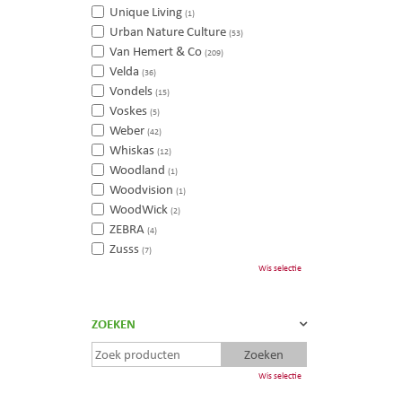
Unique Living
(1)
Urban Nature Culture
(53)
Van Hemert & Co
(209)
Velda
(36)
Vondels
(15)
Voskes
(5)
Weber
(42)
Whiskas
(12)
Woodland
(1)
Woodvision
(1)
WoodWick
(2)
ZEBRA
(4)
Zusss
(7)
Wis selectie
ZOEKEN
Wis selectie