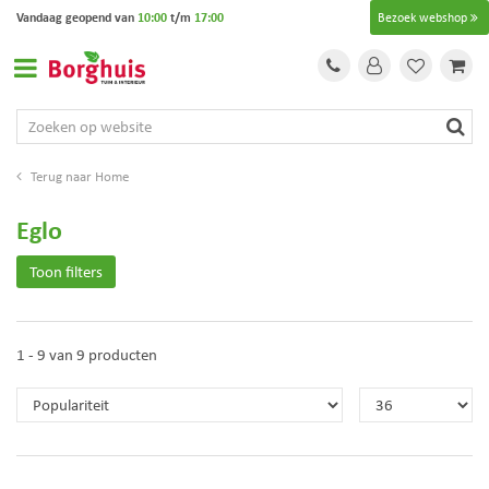
G
Vandaag geopend van
10:00
t/m
17:00
Bezoek webshop
a
n
a
a
r
c
o
Home
n
t
Eglo
e
n
Toon filters
t
1 - 9 van 9 producten