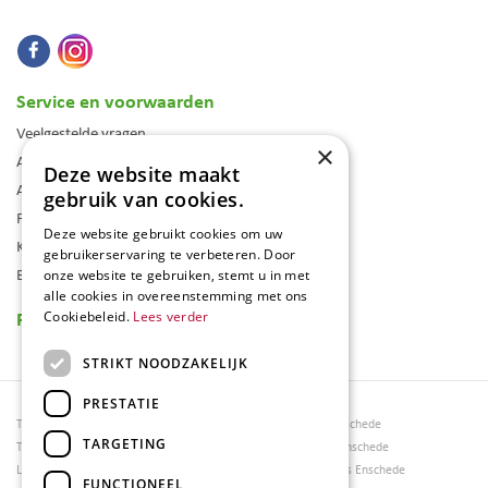
Service en voorwaarden
Veelgestelde vragen
×
Algemene voorwaarden
Deze website maakt
Assortiment
gebruik van cookies.
Folder
Deze website gebruikt cookies om uw
Klantenkaart
gebruikerservaring te verbeteren. Door
Blog
onze website te gebruiken, stemt u in met
alle cookies in overeenstemming met ons
Reviews
Cookiebeleid.
Lees verder
STRIKT NOODZAKELIJK
PRESTATIE
Tuincentrum Borghuis
Tuinmeubels Enschede
TARGETING
Tuinmeubels
Tuinmeubelen Enschede
Loungesets
Woonaccessoires Enschede
FUNCTIONEEL