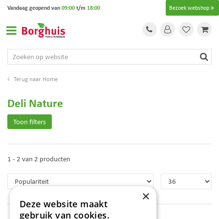
G
Vandaag geopend van
09:00
t/m
18:00
Bezoek webshop
a
n
a
a
r
c
o
Home
n
t
Deli Nature
e
n
Toon filters
t
1 - 2 van 2 producten
×
Deze website maakt
gebruik van cookies.