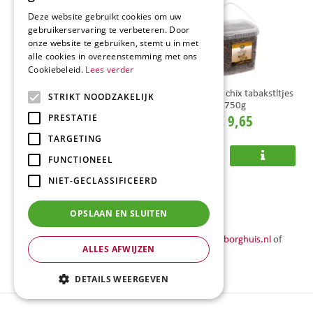
Deze website gebruikt cookies om uw
gebruikerservaring te verbeteren. Door
onze website te gebruiken, stemt u in met
alle cookies in overeenstemming met ons
Cookiebeleid.
Lees verder
Meelwormen
Deli Nature chix tabakstltjes
STRIKT NOODZAKELIJK
750g
700 gram
€
11
,
80
€
9
,
65
PRESTATIE
TARGETING
FUNCTIONEEL
NIET-GECLASSIFICEERD
Hulp nodig?
OPSLAAN EN SLUITEN
Wij helpen je graag!
Bel
+31 (0)74 276 1010
, mail
info@tuincentrumborghuis.nl
of
ALLES AFWIJZEN
kom langs in onze gezellige winkel vol inspiratie.
DETAILS WEERGEVEN