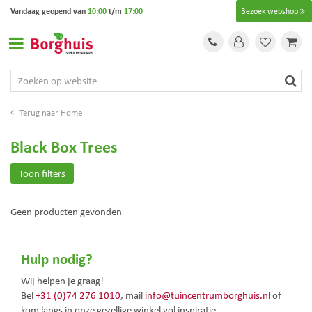
G
Vandaag geopend van
10:00
t/m
17:00
Bezoek webshop
a
n
a
a
r
c
o
Home
n
t
Black Box Trees
e
n
Toon filters
t
Geen producten gevonden
Hulp nodig?
Wij helpen je graag!
Bel
+31 (0)74 276 1010
, mail
info@tuincentrumborghuis.nl
of
kom langs in onze gezellige winkel vol inspiratie.