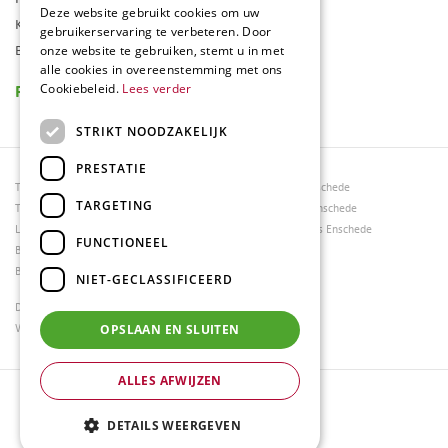
Deze website gebruikt cookies om uw
Klantenkaart
gebruikerservaring te verbeteren. Door
Blog
onze website te gebruiken, stemt u in met
alle cookies in overeenstemming met ons
Reviews
Cookiebeleid.
Lees verder
STRIKT NOODZAKELIJK
PRESTATIE
Tuincentrum Borghuis
Tuinmeubels Enschede
TARGETING
Tuinmeubels
Tuinmeubelen Enschede
Loungesets
Woonaccessoires Enschede
FUNCTIONEEL
Bloemen
Barbecues
NIET-GECLASSIFICEERD
Dierenwinkel Enschede
Weber bbq kopen Hengelo
OPSLAAN EN SLUITEN
ALLES AFWIJZEN
© Tuincentrum Borghuis
Green Solutions
DETAILS WEERGEVEN
Tuincentrum Overzicht