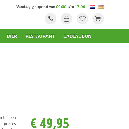
Vandaag geopend van
09:00
t/m
17:00
DIER
RESTAURANT
CADEAUBON
€
49
,
95
t een
n precies