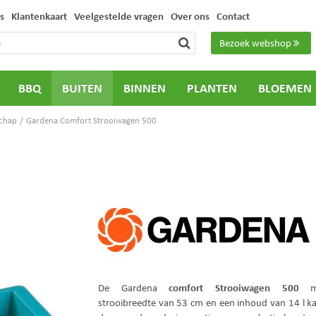
s
Klantenkaart
Veelgestelde vragen
Over ons
Contact
Bezoek webshop
BBQ
BUITEN
BINNEN
PLANTEN
BLOEMEN
schap
Gardena Comfort Strooiwagen 500
comfort Strooiwagen 500
De Gardena
me
strooibreedte van 53 cm en een inhoud van 14 l ka