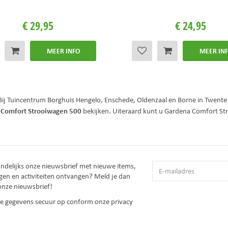
€
29
,
95
€
24
,
95
MEER INFO
MEER IN
Bij Tuincentrum Borghuis Hengelo, Enschede, Oldenzaal en Borne in Twent
 Comfort Strooiwagen 500
bekijken. Uiteraard kunt u Gardena Comfort St
!
andelijks onze nieuwsbrief met nieuwe items,
gen en activiteiten ontvangen? Meld je dan
onze nieuwsbrief!
 je gegevens secuur op conform onze
privacy