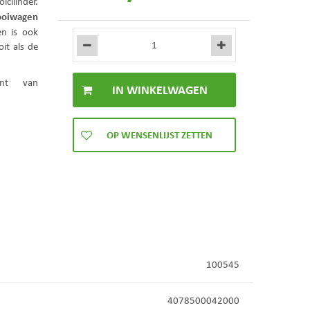
icilinder.
ooiwagen
en is ook
it als de
ent van
100545
4078500042000