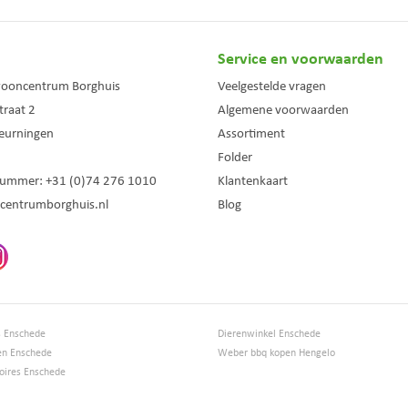
Service en voorwaarden
wooncentrum Borghuis
Veelgestelde vragen
traat 2
Algemene voorwaarden
eurningen
Assortiment
Folder
nummer:
+31 (0)74 276 1010
Klantenkaart
centrumborghuis.nl
Blog
s Enschede
Dierenwinkel Enschede
en Enschede
Weber bbq kopen Hengelo
ires Enschede