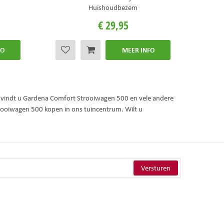
Huishoudbezem
€
29
,
95
FO
MEER INFO
e vindt u Gardena Comfort Strooiwagen 500 en vele andere
rooiwagen 500 kopen in ons tuincentrum. Wilt u