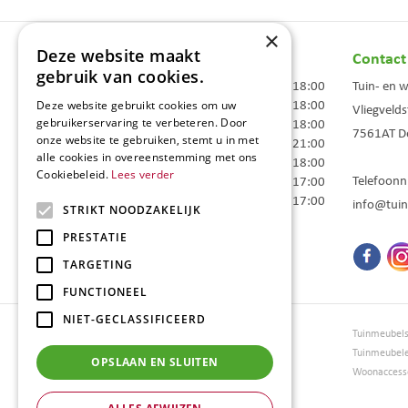
×
Deze website maakt
Openingstijden
Contact
gebruik van cookies.
Maandag
09:00 - 18:00
Tuin- en 
Dinsdag
09:00 - 18:00
Deze website gebruikt cookies om uw
Vliegvelds
Woensdag
09:00 - 18:00
gebruikerservaring te verbeteren. Door
7561AT
D
onze website te gebruiken, stemt u in met
Donderdag
09:00 - 21:00
alle cookies in overeenstemming met ons
Vrijdag
09:00 - 18:00
Cookiebeleid.
Lees verder
Telefoon
Zaterdag
09:00 - 17:00
Zondag
10:00 - 17:00
info@tuin
STRIKT NOODZAKELIJK
Toon alle openingstijden
PRESTATIE
TARGETING
FUNCTIONEEL
NIET-GECLASSIFICEERD
Tuincentrum Borghuis
Tuinmeubel
Tuinmeubels
Tuinmeubel
OPSLAAN EN SLUITEN
Loungesets
Woonaccesso
Bloemen