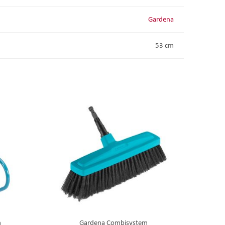
Gardena
53 cm
m
Gardena Combisystem