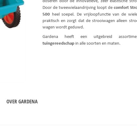
doseren door de innovatieve, zeer elastische stroo
comfort Str
Door de tweewielaandrijving loopt de
500
heel soepel. De vrijloopfunctie van de wiel
praktisch en zorgt dat de strooiwagen alleen stroo
wagen wordt geduwd.
Gardena heeft een uitgebreid assortim
tuingereedschap
in alle soorten en maten.
OVER GARDENA