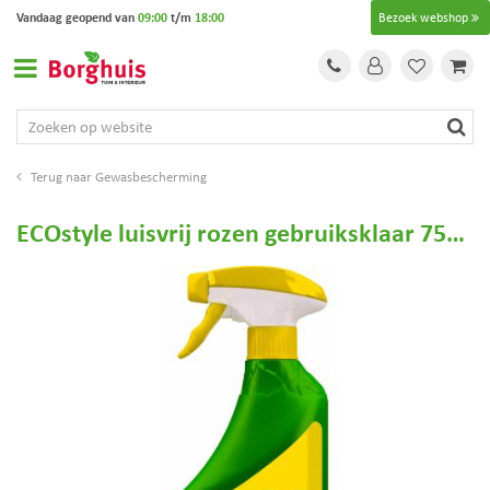
G
Vandaag geopend van
09:00
t/m
18:00
Bezoek webshop
a
n
a
a
r
c
o
Gewasbescherming
n
t
ECOstyle luisvrij rozen gebruiksklaar 750ml
e
n
t