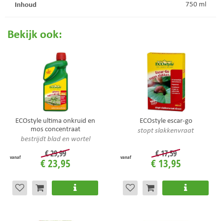
Inhoud
750 ml
Bekijk ook:
ECOstyle ultima onkruid en
ECOstyle escar-go
mos concentraat
stopt slakkenvraat
bestrijdt blad en wortel
€
29
,
99
€
17
,
59
vanaf
vanaf
€
23
,
95
€
13
,
95