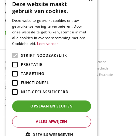
Deze website maakt
Folder
gebruik van cookies.
Klantenkaart
Blog
Deze website gebruikt cookies om uw
gebruikerservaring te verbeteren. Door
Reviews
onze website te gebruiken, stemt u in met
alle cookies in overeenstemming met ons
Cookiebeleid.
Lees verder
STRIKT NOODZAKELIJK
Tuincentrum Borghuis
Tuinmeubels Enschede
PRESTATIE
Tuinmeubels
Tuinmeubelen Enschede
TARGETING
Loungesets
Woonaccessoires Enschede
Bloemen
FUNCTIONEEL
Barbecues
NIET-GECLASSIFICEERD
Dierenwinkel Enschede
Weber bbq kopen Hengelo
OPSLAAN EN SLUITEN
ALLES AFWIJZEN
© Tuincentrum Borghuis
Green Solutions
DETAILS WEERGEVEN