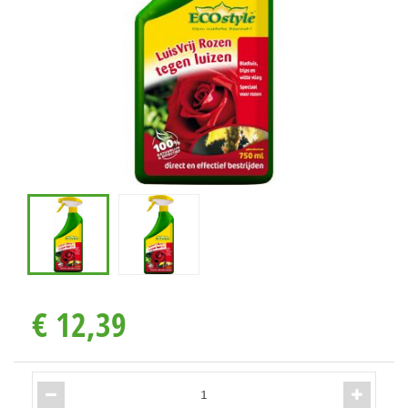
€
12
,
39