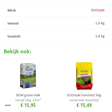
Merk
ECOstyle
Inhoud
1,6 kg
Gewicht
1,6 kg
Bekijk ook:
DCM groen-kalk
ECOstyle tuinmest 5kg
vanaf 2kg, 25m²
universele meststof
€
15
,
95
€
15
,
49
vanaf