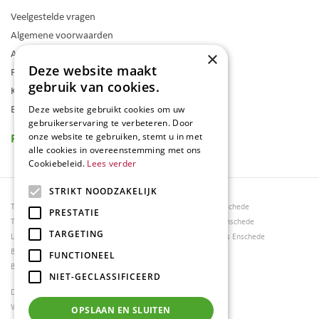
Veelgestelde vragen
Algemene voorwaarden
Assortiment
×
Deze website maakt
Folder
gebruik van cookies.
Klantenkaart
Blog
Deze website gebruikt cookies om uw
gebruikerservaring te verbeteren. Door
Reviews
onze website te gebruiken, stemt u in met
alle cookies in overeenstemming met ons
Cookiebeleid.
Lees verder
STRIKT NOODZAKELIJK
Tuincentrum Borghuis
Tuinmeubels Enschede
PRESTATIE
Tuinmeubels
Tuinmeubelen Enschede
TARGETING
Loungesets
Woonaccessoires Enschede
Bloemen
FUNCTIONEEL
Barbecues
NIET-GECLASSIFICEERD
Dierenwinkel Enschede
Weber bbq kopen Hengelo
OPSLAAN EN SLUITEN