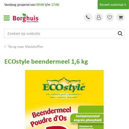
G
Vandaag geopend van
09:00
t/m
17:00
Bezoek webshop
a
n
a
a
r
c
o
Meststoffen
n
t
ECOstyle beendermeel 1,6 kg
e
n
t