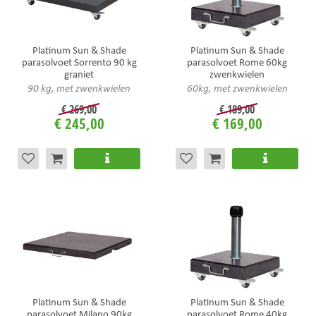
Platinum Sun & Shade
Platinum Sun & Shade
parasolvoet Sorrento 90 kg
parasolvoet Rome 60kg
graniet
zwenkwielen
90 kg, met zwenkwielen
60kg, met zwenkwielen
€
269
,
00
€
189
,
00
€
245
,
00
€
169
,
00
Platinum Sun & Shade
Platinum Sun & Shade
parasolvoet Milano 90kg
parasolvoet Rome 40kg