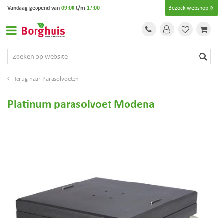
G
Vandaag geopend van
09:00
t/m
17:00
Bezoek webshop
a
n
a
a
r
c
o
Parasolvoeten
n
t
Platinum parasolvoet Modena
e
n
t