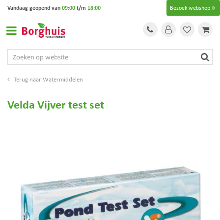
G
Vandaag geopend van
09:00
t/m
18:00
Bezoek webshop
a
n
a
a
r
c
o
Watermiddelen
n
t
Velda Vijver test set
e
n
t