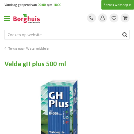
G
Vandaag geopend van
09:00
t/m
18:00
Bezoek webshop
a
n
a
a
r
c
o
Watermiddelen
n
t
Velda gH plus 500 ml
e
n
t