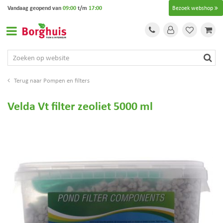
G
Vandaag geopend van
09:00
t/m
17:00
Bezoek webshop
a
n
a
a
r
c
o
Pompen en filters
n
t
Velda Vt filter zeoliet 5000 ml
e
n
t