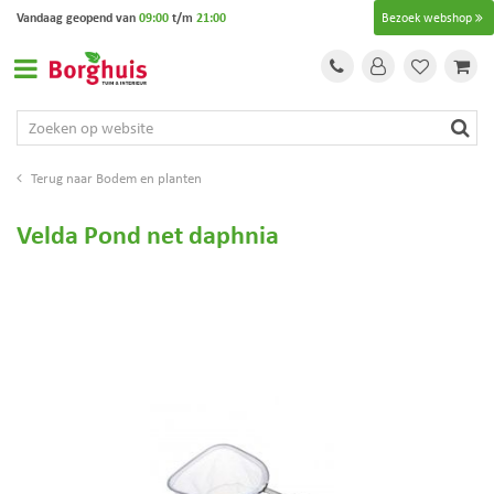
G
Vandaag geopend van
09:00
t/m
21:00
Bezoek webshop
a
n
a
a
r
c
o
Bodem en planten
n
t
Velda Pond net daphnia
e
n
t