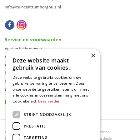
info@tuincentrumborghuis.nl
Service en voorwaarden
Veelgestelde vragen
×
Algemene voorwaarden
Deze website maakt
Assortiment
gebruik van cookies.
Folder
Deze website gebruikt cookies om uw
Klantenkaart
gebruikerservaring te verbeteren. Door
Blog
onze website te gebruiken, stemt u in met
alle cookies in overeenstemming met ons
Reviews
Cookiebeleid.
Lees verder
STRIKT NOODZAKELIJK
PRESTATIE
Tuincentrum Borghuis
Tuinmeubels Enschede
TARGETING
Tuinmeubels
Tuinmeubelen Enschede