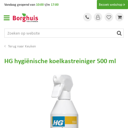
G
Vandaag geopend van
10:00
t/m
17:00
Bezoek webshop
a
n
a
a
r
c
o
Keuken
n
t
HG hygiënische koelkastreiniger 500 ml
e
n
t