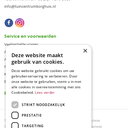
info@tuincentrumborghuis.nl
Service en voorwaarden
Veelgestelde vragen
×
Algemene voorwaarden
Deze website maakt
Assortiment
gebruik van cookies.
Folder
Deze website gebruikt cookies om uw
Klantenkaart
gebruikerservaring te verbeteren. Door
Blog
onze website te gebruiken, stemt u in met
alle cookies in overeenstemming met ons
Reviews
Cookiebeleid.
Lees verder
STRIKT NOODZAKELIJK
PRESTATIE
Tuincentrum Borghuis
Tuinmeubels Enschede
TARGETING
Tuinmeubels
Tuinmeubelen Enschede