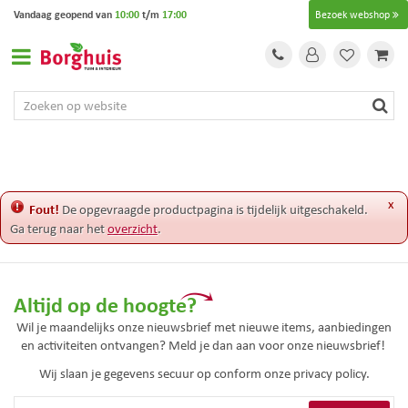
G
Vandaag geopend van
10:00
t/m
17:00
Bezoek webshop
a
n
a
a
r
c
o
n
t
e
x
Fout!
De opgevraagde productpagina is tijdelijk uitgeschakeld.
n
Ga terug naar het
overzicht
.
t
Altijd op de hoogte?
Wil je maandelijks onze nieuwsbrief met nieuwe items, aanbiedingen
en activiteiten ontvangen? Meld je dan aan voor onze nieuwsbrief!
Wij slaan je gegevens secuur op conform onze
privacy policy.