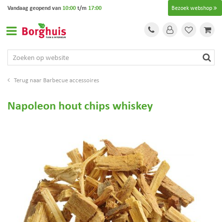
G
Vandaag geopend van
10:00
t/m
17:00
Bezoek webshop
a
n
a
a
r
c
o
Barbecue accessoires
n
t
Napoleon hout chips whiskey
e
n
t