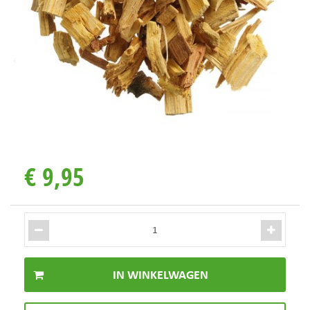
€
9
,
95