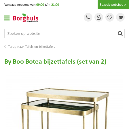
G
Vandaag geopend van
09:00
t/m
21:00
Bezoek webshop
a
n
a
a
r
c
o
Tafels en bijzettafels
n
t
By Boo Botea bijzettafels (set van 2)
e
n
t