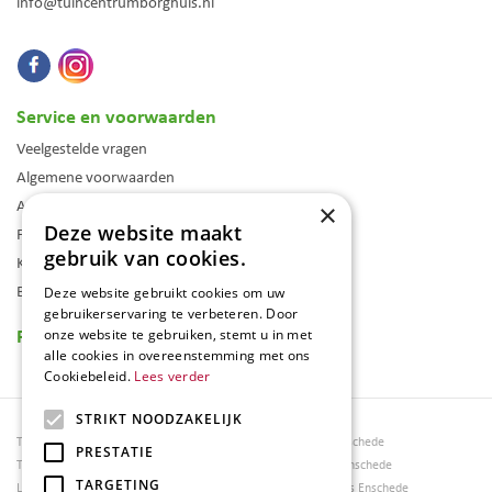
info@tuincentrumborghuis.nl
Service en voorwaarden
Veelgestelde vragen
Algemene voorwaarden
Assortiment
×
Deze website maakt
Folder
gebruik van cookies.
Klantenkaart
Blog
Deze website gebruikt cookies om uw
gebruikerservaring te verbeteren. Door
Reviews
onze website te gebruiken, stemt u in met
alle cookies in overeenstemming met ons
Cookiebeleid.
Lees verder
STRIKT NOODZAKELIJK
Tuincentrum Borghuis
Tuinmeubels Enschede
PRESTATIE
Tuinmeubels
Tuinmeubelen Enschede
TARGETING
Loungesets
Woonaccessoires Enschede