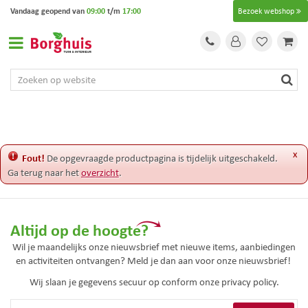
G
Vandaag geopend van
09:00
t/m
17:00
Bezoek webshop
a
n
a
a
r
c
o
n
t
e
x
Fout!
De opgevraagde productpagina is tijdelijk uitgeschakeld.
n
Ga terug naar het
overzicht
.
t
Altijd op de hoogte?
Wil je maandelijks onze nieuwsbrief met nieuwe items, aanbiedingen
en activiteiten ontvangen? Meld je dan aan voor onze nieuwsbrief!
Wij slaan je gegevens secuur op conform onze
privacy policy.