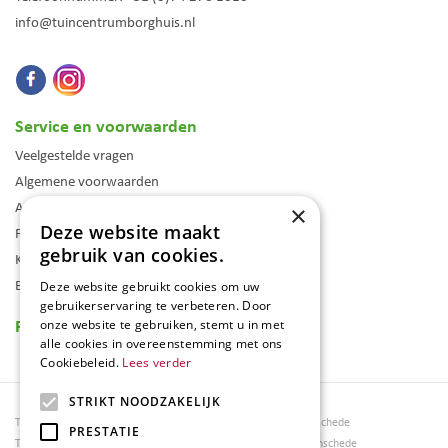
info@tuincentrumborghuis.nl
Service en voorwaarden
Veelgestelde vragen
Algemene voorwaarden
Assortiment
×
Deze website maakt
Folder
gebruik van cookies.
Klantenkaart
Blog
Deze website gebruikt cookies om uw
gebruikerservaring te verbeteren. Door
Reviews
onze website te gebruiken, stemt u in met
alle cookies in overeenstemming met ons
Cookiebeleid.
Lees verder
STRIKT NOODZAKELIJK
Tuincentrum Borghuis
Tuinmeubels Enschede
PRESTATIE
Tuinmeubels
Tuinmeubelen Enschede