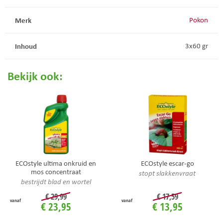
Merk
Pokon
Inhoud
3x60 gr
Bekijk ook:
ECOstyle ultima onkruid en
ECOstyle escar-go
mos concentraat
stopt slakkenvraat
bestrijdt blad en wortel
€
29
,
99
€
17
,
59
vanaf
vanaf
€
23
,
95
€
13
,
95