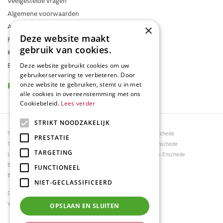
Veelgestelde vragen
Algemene voorwaarden
Assortiment
×
Deze website maakt
Folder
gebruik van cookies.
Klantenkaart
Blog
Deze website gebruikt cookies om uw
gebruikerservaring te verbeteren. Door
Reviews
onze website te gebruiken, stemt u in met
alle cookies in overeenstemming met ons
Cookiebeleid.
Lees verder
STRIKT NOODZAKELIJK
Tuincentrum Borghuis
Tuinmeubels Enschede
PRESTATIE
Tuinmeubels
Tuinmeubelen Enschede
TARGETING
Loungesets
Woonaccessoires Enschede
Bloemen
FUNCTIONEEL
Barbecues
NIET-GECLASSIFICEERD
Dierenwinkel Enschede
Weber bbq kopen Hengelo
OPSLAAN EN SLUITEN