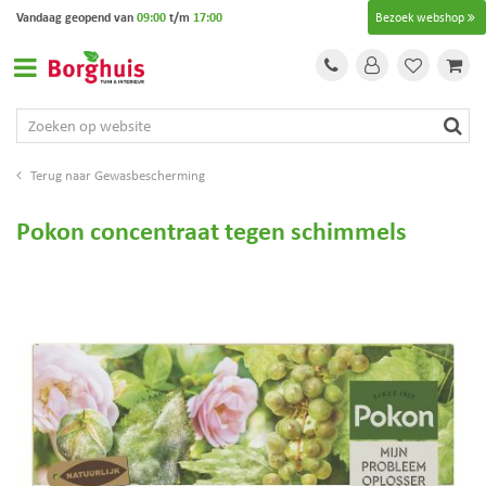
G
Vandaag geopend van
09:00
t/m
17:00
Bezoek webshop
a
n
a
a
r
c
o
Gewasbescherming
n
t
Pokon concentraat tegen schimmels
e
n
t