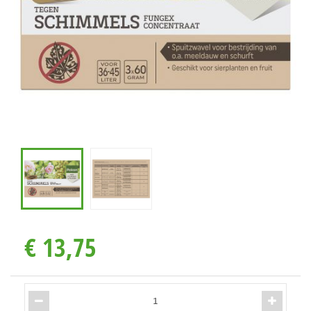
€
13
,
75