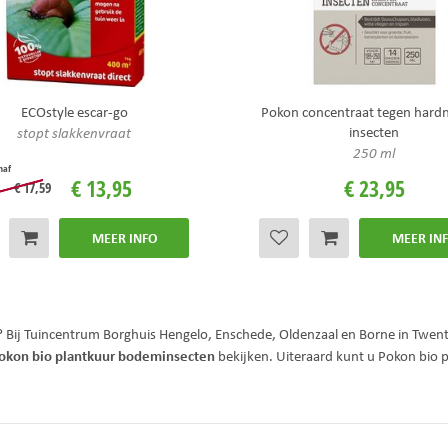
ECOstyle escar-go
Pokon concentraat tegen hard
insecten
stopt slakkenvraat
250 ml
naf
€
13
,
95
€
23
,
95
€
17
,
59
MEER INFO
MEER IN
? Bij Tuincentrum Borghuis Hengelo, Enschede, Oldenzaal en Borne in Twen
okon bio plantkuur bodeminsecten
bekijken. Uiteraard kunt u Pokon bio 
!