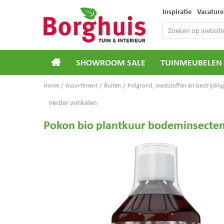
Ga
Inspiratie
Vacature
naar
content
SHOWROOM SALE
TUINMEUBELEN
Home
Assortiment
Buiten
Potgrond, meststoffen en bestrijding
Verder winkelen
Pokon bio plantkuur bodeminsecte