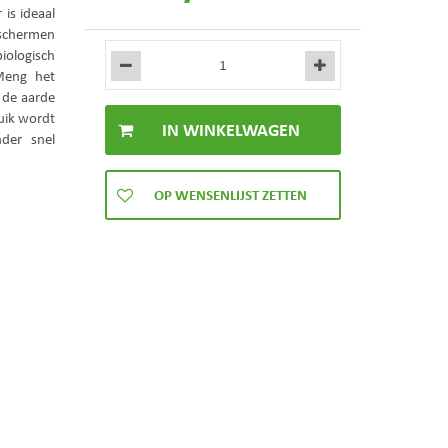
is ideaal
schermen
iologisch
Meng het
 de aarde
ruik wordt
der snel