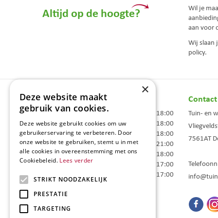
Wil je ma
Altijd op de hoogte?
aanbiedin
aan voor 
Wij slaan
policy.
×
Deze website maakt
Openingstijden
Contact
gebruik van cookies.
Maandag
09:00 - 18:00
Tuin- en 
Dinsdag
09:00 - 18:00
Deze website gebruikt cookies om uw
Vliegvelds
gebruikerservaring te verbeteren. Door
Woensdag
09:00 - 18:00
7561AT
D
onze website te gebruiken, stemt u in met
Donderdag
09:00 - 21:00
alle cookies in overeenstemming met ons
Vrijdag
09:00 - 18:00
Cookiebeleid.
Lees verder
Telefoon
Zaterdag
09:00 - 17:00
Zondag
10:00 - 17:00
info@tuin
STRIKT NOODZAKELIJK
Toon alle openingstijden
PRESTATIE
TARGETING