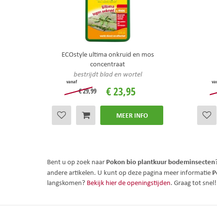
ECOstyle ultima onkruid en mos
concentraat
bestrijdt blad en wortel
vanaf
va
€
23
,
95
€
29
,
99
MEER INFO
Pokon bio plantkuur bodeminsecten
Bent u op zoek naar
P
andere artikelen. U kunt op deze pagina meer informatie
langskomen?
Bekijk hier de openingstijden
. Graag tot snel