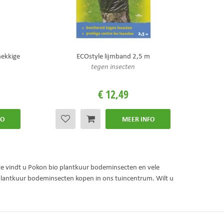
nekkige
ECOstyle lijmband 2,5 m
tegen insecten
€
12
,
49
FO
MEER INFO
te vindt u Pokon bio plantkuur bodeminsecten en vele
plantkuur bodeminsecten kopen in ons tuincentrum. Wilt u