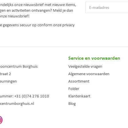
andelijks onze nieuwsbrief met nieuwe items,
gen en activiteiten ontvangen? Meld je dan
onze nieuwsbrief!
 je gegevens secuur op conform onze
privacy
Service en voorwaarden
wooncentrum Borghuis
Veelgestelde vragen
traat 2
Algemene voorwaarden
eurningen
Assortiment
Folder
nummer:
+31 (0)74 276 1010
Klantenkaart
centrumborghuis.nl
Blog