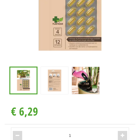
€
6
,
29