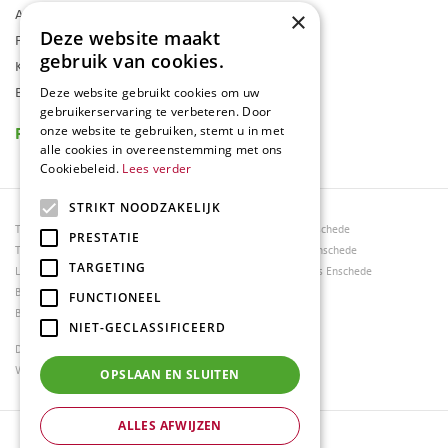
Assortiment
×
Deze website maakt
Folder
gebruik van cookies.
Klantenkaart
Blog
Deze website gebruikt cookies om uw
gebruikerservaring te verbeteren. Door
Reviews
onze website te gebruiken, stemt u in met
alle cookies in overeenstemming met ons
Cookiebeleid.
Lees verder
STRIKT NOODZAKELIJK
Tuincentrum Borghuis
Tuinmeubels Enschede
PRESTATIE
Tuinmeubels
Tuinmeubelen Enschede
TARGETING
Loungesets
Woonaccessoires Enschede
Bloemen
FUNCTIONEEL
Barbecues
NIET-GECLASSIFICEERD
Dierenwinkel Enschede
Weber bbq kopen Hengelo
OPSLAAN EN SLUITEN
ALLES AFWIJZEN
© Tuincentrum Borghuis