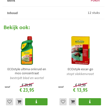
Merk
Pokon
Inhoud
12 stuks
Bekijk ook:
ECOstyle ultima onkruid en
ECOstyle escar-go
mos concentraat
stopt slakkenvraat
bestrijdt blad en wortel
€
29
,
99
€
17
,
59
vanaf
vanaf
€
23
,
95
€
13
,
95