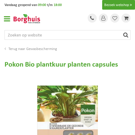
G
Vandaag geopend van
09:00
t/m
18:00
Bezoek webshop
a
n
a
a
r
c
o
Gewasbescherming
n
t
Pokon Bio plantkuur planten capsules
e
n
t