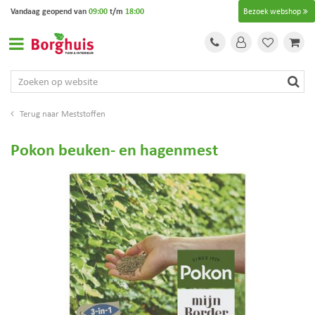
G
Vandaag geopend van
09:00
t/m
18:00
Bezoek webshop
a
n
a
a
r
c
o
Meststoffen
n
t
Pokon beuken- en hagenmest
e
n
t