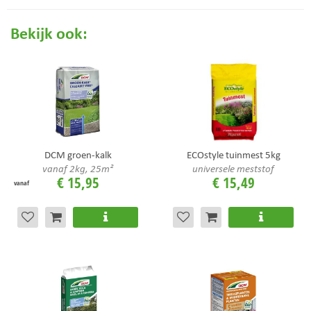
Bekijk ook:
DCM groen-kalk
ECOstyle tuinmest 5kg
vanaf 2kg, 25m²
universele meststof
€
15
,
95
€
15
,
49
vanaf