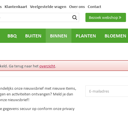
s
Klantenkaart
Veelgestelde vragen
Over ons
Contact
Bezoek webshop
BBQ
BUITEN
BINNEN
PLANTEN
BLOEMEN
keld. Ga terug naar het
overzicht
.
andelijks onze nieuwsbrief met nieuwe items,
gen en activiteiten ontvangen? Meld je dan
onze nieuwsbrief!
 je gegevens secuur op conform onze
privacy