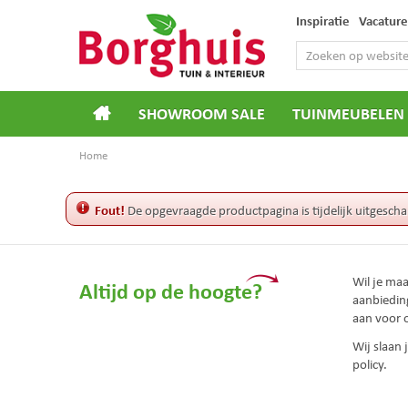
Ga
Inspiratie
Vacature
naar
content
SHOWROOM SALE
TUINMEUBELEN
Home
Fout!
De opgevraagde productpagina is tijdelijk uitgescha
Wil je ma
Altijd op de hoogte?
aanbiedin
aan voor 
Wij slaan
policy.