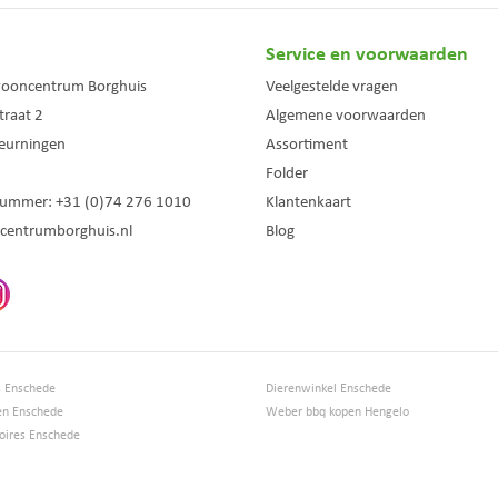
Service en voorwaarden
wooncentrum Borghuis
Veelgestelde vragen
traat 2
Algemene voorwaarden
eurningen
Assortiment
Folder
nummer:
+31 (0)74 276 1010
Klantenkaart
centrumborghuis.nl
Blog
s Enschede
Dierenwinkel Enschede
en Enschede
Weber bbq kopen Hengelo
ires Enschede