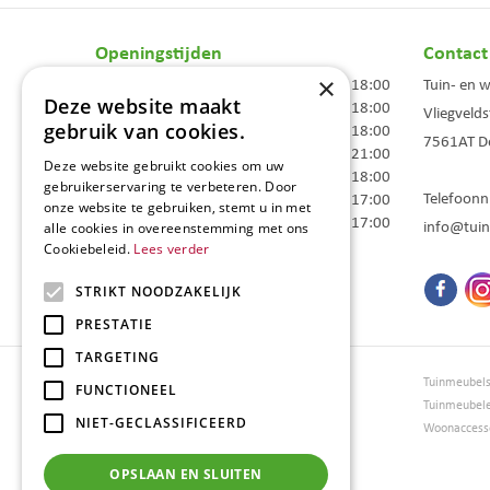
Openingstijden
Contact
×
Maandag
09:00 - 18:00
Tuin- en 
Deze website maakt
Dinsdag
09:00 - 18:00
Vliegvelds
gebruik van cookies.
Woensdag
09:00 - 18:00
7561AT
D
Donderdag
09:00 - 21:00
Deze website gebruikt cookies om uw
Vrijdag
09:00 - 18:00
gebruikerservaring te verbeteren. Door
Telefoon
Zaterdag
09:00 - 17:00
onze website te gebruiken, stemt u in met
Zondag
10:00 - 17:00
info@tuin
alle cookies in overeenstemming met ons
Cookiebeleid.
Lees verder
Toon alle openingstijden
STRIKT NOODZAKELIJK
PRESTATIE
TARGETING
Tuincentrum Borghuis
Tuinmeubel
FUNCTIONEEL
Tuinmeubels
Tuinmeubel
NIET-GECLASSIFICEERD
Loungesets
Woonaccesso
Bloemen
Barbecues
OPSLAAN EN SLUITEN