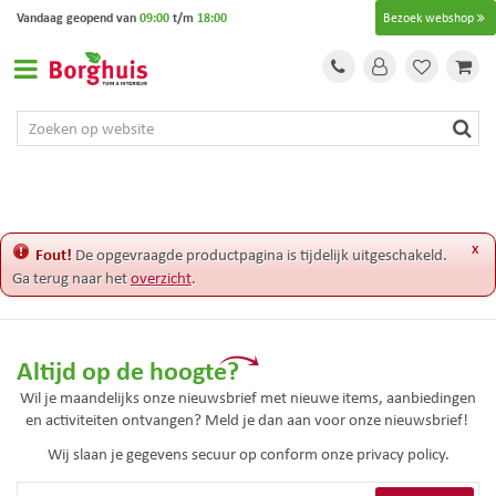
G
Vandaag geopend van
09:00
t/m
18:00
Bezoek webshop
a
n
a
a
r
c
o
n
t
e
x
Fout!
De opgevraagde productpagina is tijdelijk uitgeschakeld.
n
Ga terug naar het
overzicht
.
t
Altijd op de hoogte?
Wil je maandelijks onze nieuwsbrief met nieuwe items, aanbiedingen
en activiteiten ontvangen? Meld je dan aan voor onze nieuwsbrief!
Wij slaan je gegevens secuur op conform onze
privacy policy.