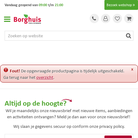
G
Vandaag geopend van
09:00
t/m
21:00
Bezoek webshop
a
n
a
a
r
c
o
n
t
e
x
Fout!
De opgevraagde productpagina is tijdelijk uitgeschakeld.
n
Ga terug naar het
overzicht
.
t
Altijd op de hoogte?
Wil je maandelijks onze nieuwsbrief met nieuwe items, aanbiedingen
en activiteiten ontvangen? Meld je dan aan voor onze nieuwsbrief!
Wij slaan je gegevens secuur op conform onze
privacy policy.