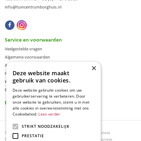
info@tuincentrumborghuis.nl
Service en voorwaarden
Veelgestelde vragen
Algemene voorwaarden
Assortiment
×
Deze website maakt
Folder
gebruik van cookies.
Klantenkaart
Blog
Deze website gebruikt cookies om uw
gebruikerservaring te verbeteren. Door
Reviews
onze website te gebruiken, stemt u in met
alle cookies in overeenstemming met ons
Cookiebeleid.
Lees verder
STRIKT NOODZAKELIJK
Tuincentrum Borghuis
Tuinmeubels Enschede
PRESTATIE
Tuinmeubels
Tuinmeubelen Enschede