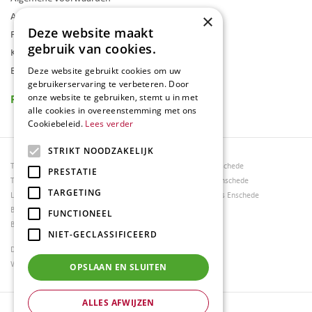
Assortiment
×
Deze website maakt
Folder
gebruik van cookies.
Klantenkaart
Blog
Deze website gebruikt cookies om uw
gebruikerservaring te verbeteren. Door
Reviews
onze website te gebruiken, stemt u in met
alle cookies in overeenstemming met ons
Cookiebeleid.
Lees verder
STRIKT NOODZAKELIJK
Tuincentrum Borghuis
Tuinmeubels Enschede
PRESTATIE
Tuinmeubels
Tuinmeubelen Enschede
TARGETING
Loungesets
Woonaccessoires Enschede
Bloemen
FUNCTIONEEL
Barbecues
NIET-GECLASSIFICEERD
Dierenwinkel Enschede
Weber bbq kopen Hengelo
OPSLAAN EN SLUITEN
ALLES AFWIJZEN