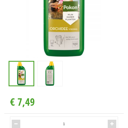
€
7
,
49