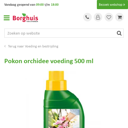
G
Vandaag geopend van
09:00
t/m
18:00
Bezoek webshop
a
n
a
a
r
c
o
Voeding en bestrijding
n
t
Pokon orchidee voeding 500 ml
e
n
t