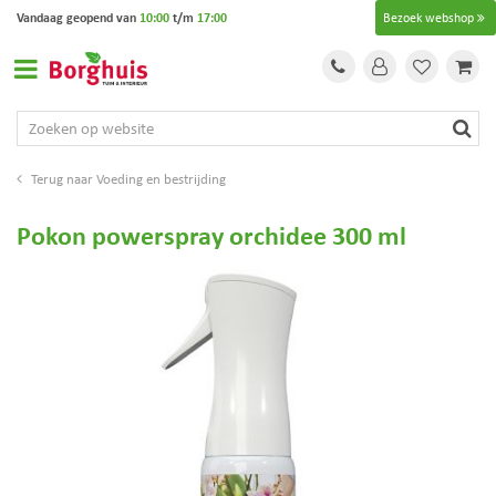
G
Vandaag geopend van
10:00
t/m
17:00
Bezoek webshop
a
n
a
a
r
c
o
Voeding en bestrijding
n
t
Pokon powerspray orchidee 300 ml
e
n
t