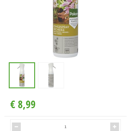
€
8
,
99