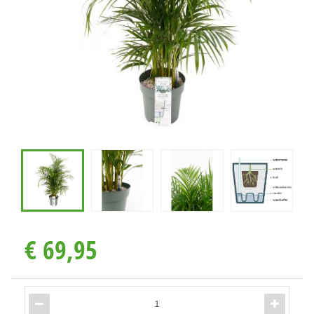
€
69
,
95