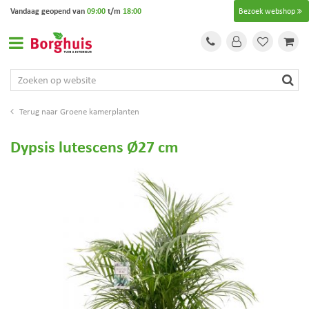
G
Vandaag geopend van
09:00
t/m
18:00
Bezoek webshop
a
n
a
a
r
c
o
Groene kamerplanten
n
t
Dypsis lutescens Ø27 cm
e
n
t