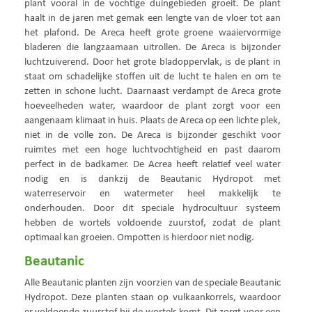
plant vooral in de vochtige duingebieden groeit. De plant
haalt in de jaren met gemak een lengte van de vloer tot aan
het plafond. De Areca heeft grote groene waaiervormige
bladeren die langzaamaan uitrollen. De Areca is bijzonder
luchtzuiverend. Door het grote bladoppervlak, is de plant in
staat om schadelijke stoffen uit de lucht te halen en om te
zetten in schone lucht. Daarnaast verdampt de Areca grote
hoeveelheden water, waardoor de plant zorgt voor een
aangenaam klimaat in huis. Plaats de Areca op een lichte plek,
niet in de volle zon. De Areca is bijzonder geschikt voor
ruimtes met een hoge luchtvochtigheid en past daarom
perfect in de badkamer. De Acrea heeft relatief veel water
nodig en is dankzij de Beautanic Hydropot met
waterreservoir en watermeter heel makkelijk te
onderhouden. Door dit speciale hydrocultuur systeem
hebben de wortels voldoende zuurstof, zodat de plant
optimaal kan groeien. Ompotten is hierdoor niet nodig.
Beautanic
Alle Beautanic planten zijn voorzien van de speciale Beautanic
Hydropot. Deze planten staan op vulkaankorrels, waardoor
er voldoende zuurstof bij de wortels komt. Dit zorgt voor een