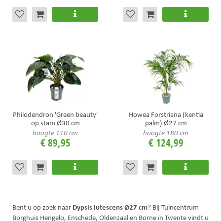
Philodendron 'Green beauty'
Howea Forstriana (kentia
op stam Ø30 cm
palm) Ø27 cm
hoogte 110 cm
hoogte 180 cm
€
89
,
95
€
124
,
99
Dypsis lutescens Ø27 cm
Bent u op zoek naar
? Bij Tuincentrum
Borghuis Hengelo, Enschede, Oldenzaal en Borne in Twente vindt u