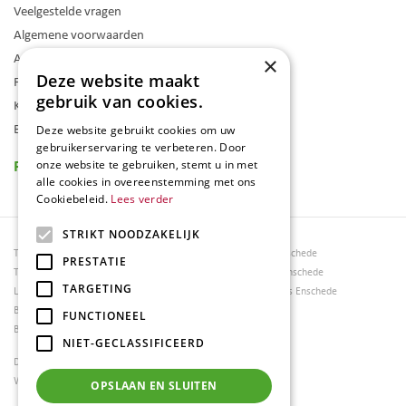
Veelgestelde vragen
Algemene voorwaarden
Assortiment
×
Deze website maakt
Folder
gebruik van cookies.
Klantenkaart
Blog
Deze website gebruikt cookies om uw
gebruikerservaring te verbeteren. Door
Reviews
onze website te gebruiken, stemt u in met
alle cookies in overeenstemming met ons
Cookiebeleid.
Lees verder
STRIKT NOODZAKELIJK
Tuincentrum Borghuis
Tuinmeubels Enschede
PRESTATIE
Tuinmeubels
Tuinmeubelen Enschede
TARGETING
Loungesets
Woonaccessoires Enschede
Bloemen
FUNCTIONEEL
Barbecues
NIET-GECLASSIFICEERD
Dierenwinkel Enschede
Weber bbq kopen Hengelo
OPSLAAN EN SLUITEN