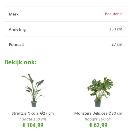
Merk
Beautanic
Afmeting
150 cm
Potmaat
27 cm
Bekijk ook:
Strelitzia Nicolai Ø27 cm
Monstera Deliciosa Ø30 cm
hoogte 160 cm
hoogte 100 cm
€
104
,
99
€
62
,
99