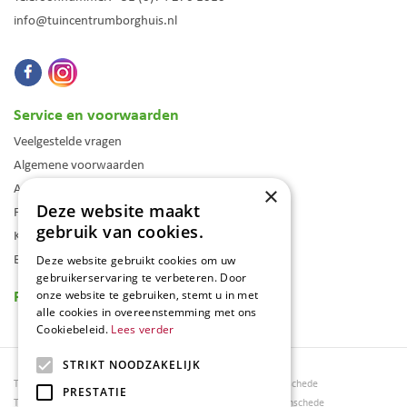
info@tuincentrumborghuis.nl
Service en voorwaarden
Veelgestelde vragen
Algemene voorwaarden
Assortiment
×
Deze website maakt
Folder
gebruik van cookies.
Klantenkaart
Blog
Deze website gebruikt cookies om uw
gebruikerservaring te verbeteren. Door
Reviews
onze website te gebruiken, stemt u in met
alle cookies in overeenstemming met ons
Cookiebeleid.
Lees verder
STRIKT NOODZAKELIJK
Tuincentrum Borghuis
Tuinmeubels Enschede
PRESTATIE
Tuinmeubels
Tuinmeubelen Enschede