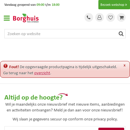
G
Vandaag geopend van
09:00
t/m
18:00
Bezoek webshop
a
n
a
a
r
c
o
n
t
e
x
Fout!
De opgevraagde productpagina is tijdelijk uitgeschakeld.
n
Ga terug naar het
overzicht
.
t
Altijd op de hoogte?
Wil je maandelijks onze nieuwsbrief met nieuwe items, aanbiedingen
en activiteiten ontvangen? Meld je dan aan voor onze nieuwsbrief!
Wij slaan je gegevens secuur op conform onze
privacy policy.