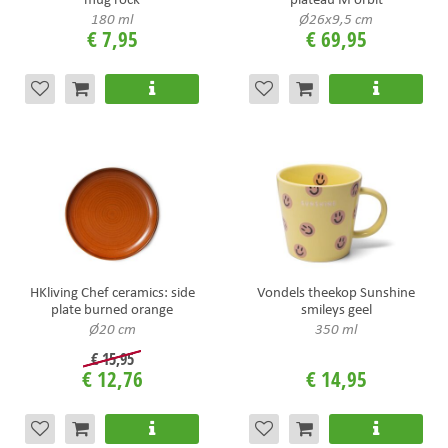
180 ml
Ø26x9,5 cm
€
7
,
95
€
69
,
95
HKliving Chef ceramics: side
Vondels theekop Sunshine
plate burned orange
smileys geel
Ø20 cm
350 ml
€
15
,
95
€
12
,
76
€
14
,
95