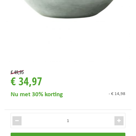
€
49
,
95
€
34
,
97
Nu met 30% korting
-
€
14
,
98