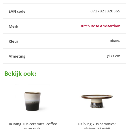
EAN code
8717823820365
Merk
Dutch Rose Amsterdam
Kleur
Blauw
Afmeting
Ø33 cm
Bekijk ook:
HKliving 70s ceramics: coffee
HKliving 70s ceramics:
mug rock
plateau M orbit