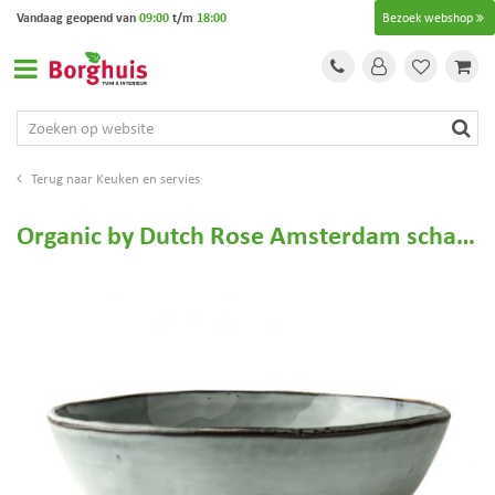
G
Vandaag geopend van
09:00
t/m
18:00
Bezoek webshop
a
n
a
a
r
c
o
Keuken en servies
n
t
Organic by Dutch Rose Amsterdam schaal blauw
e
n
t