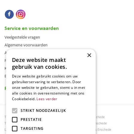
Service en voorwaarden
Veelgestelde vragen
Algemene voorwaarden
Assortiment
×
Deze website maakt
Folder
gebruik van cookies.
Klantenkaart
Blog
Deze website gebruikt cookies om uw
gebruikerservaring te verbeteren. Door
Reviews
onze website te gebruiken, stemt u in met
alle cookies in overeenstemming met ons
Cookiebeleid.
Lees verder
STRIKT NOODZAKELIJK
Tuincentrum Borghuis
Tuinmeubels Enschede
PRESTATIE
Tuinmeubels
Tuinmeubelen Enschede
TARGETING
Loungesets
Woonaccessoires Enschede