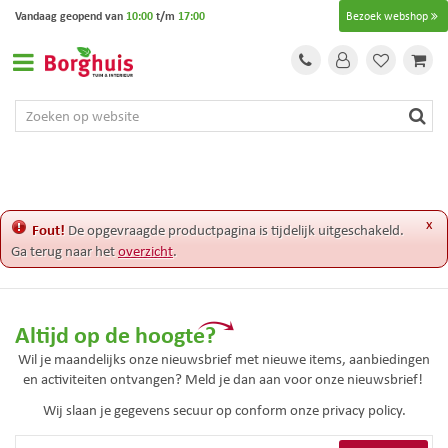
G
Vandaag geopend van
10:00
t/m
17:00
Bezoek webshop
a
n
a
a
r
c
o
n
t
e
x
Fout!
De opgevraagde productpagina is tijdelijk uitgeschakeld.
n
Ga terug naar het
overzicht
.
t
Altijd op de hoogte?
Wil je maandelijks onze nieuwsbrief met nieuwe items, aanbiedingen
en activiteiten ontvangen? Meld je dan aan voor onze nieuwsbrief!
Wij slaan je gegevens secuur op conform onze
privacy policy.