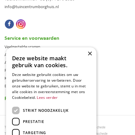
info@tuincentrumborghuis.nl
Service en voorwaarden
Veelgestelde vragen
×
Algemene voorwaarden
Deze website maakt
Assortiment
gebruik van cookies.
Folder
Deze website gebruikt cookies om uw
Klantenkaart
gebruikerservaring te verbeteren. Door
Blog
onze website te gebruiken, stemt u in met
alle cookies in overeenstemming met ons
Reviews
Cookiebeleid.
Lees verder
STRIKT NOODZAKELIJK
PRESTATIE
Tuincentrum Borghuis
Tuinmeubels Enschede
TARGETING
Tuinmeubels
Tuinmeubelen Enschede