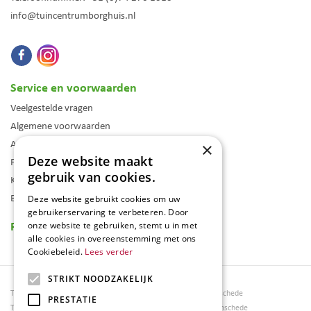
info@tuincentrumborghuis.nl
Service en voorwaarden
Veelgestelde vragen
Algemene voorwaarden
Assortiment
×
Deze website maakt
Folder
gebruik van cookies.
Klantenkaart
Blog
Deze website gebruikt cookies om uw
gebruikerservaring te verbeteren. Door
Reviews
onze website te gebruiken, stemt u in met
alle cookies in overeenstemming met ons
Cookiebeleid.
Lees verder
STRIKT NOODZAKELIJK
Tuincentrum Borghuis
Tuinmeubels Enschede
PRESTATIE
Tuinmeubels
Tuinmeubelen Enschede