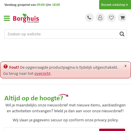
G
Vandaag geopend van
09:00
t/m
18:00
Bezoek webshop
a
n
a
a
r
c
o
n
t
e
x
Fout!
De opgevraagde productpagina is tijdelijk uitgeschakeld.
n
Ga terug naar het
overzicht
.
t
Altijd op de hoogte?
Wil je maandelijks onze nieuwsbrief met nieuwe items, aanbiedingen
en activiteiten ontvangen? Meld je dan aan voor onze nieuwsbrief!
Wij slaan je gegevens secuur op conform onze
privacy policy.